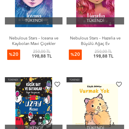
TÜKENDİ
TÜKENDİ
Nebulous Stars – Iceana ve
Nebulous Stars – Hazelia ve
Kaybolan Mavi Çiçekler
Büyülü Ağaç Ev
250,00 TL
250,00 TL
20
20
%
%
198,88 TL
198,88 TL
TÜKENDİ
TÜKENDİ
favorite_border
favorite_border
TÜKENDİ
TÜKENDİ