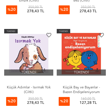
Emzik (Ciltli)
Bez (Ciltli)
350,00 TL
350,00 TL
20
20
%
%
278,43 TL
278,43 TL
TÜKENDİ
TÜKENDİ
favorite_border
favorite_border
TÜKENDİ
TÜKENDİ
Küçük Adımlar - Isırmak Yok
Küçük Bay ve Bayanlar -
(Ciltli)
Bazen Endişeleniyorum
(Ciltli)
350,00 TL
160,00 TL
20
20
%
%
278,43 TL
127,28 TL