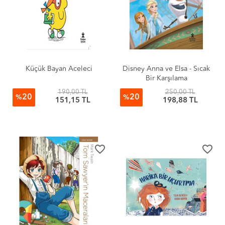
Küçük Bayan Aceleci
Disney Anna ve Elsa - Sıcak
Bir Karşılama
190,00 TL
250,00 TL
20
20
%
%
151,15 TL
198,88 TL
favorite_border
favorite_border