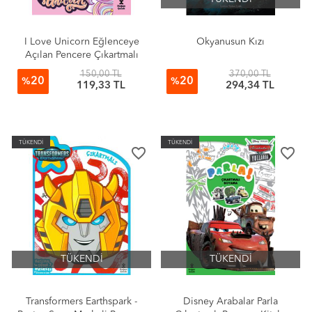
I Love Unicorn Eğlenceye
Okyanusun Kızı
Açılan Pencere Çıkartmalı
Boyama Kitabı
150,00 TL
370,00 TL
20
20
%
%
119,33 TL
294,34 TL
TÜKENDİ
TÜKENDİ
favorite_border
favorite_border
TÜKENDİ
TÜKENDİ
Transformers Earthspark -
Disney Arabalar Parla