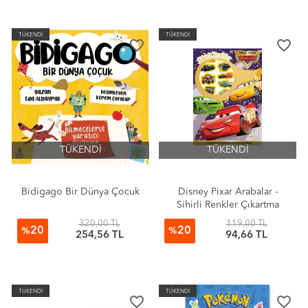
TÜKENDİ
TÜKENDİ
favorite_border
favorite_border
TÜKENDİ
TÜKENDİ
Bidigago Bir Dünya Çocuk
Disney Pixar Arabalar -
Sihirli Renkler Çıkartma
Hediyeli Boyama Kitabı
320,00 TL
119,00 TL
20
20
%
%
254,56 TL
94,66 TL
TÜKENDİ
TÜKENDİ
favorite_border
favorite_border