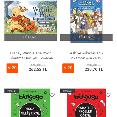
TÜKENDİ
TÜKENDİ
Disney Winnie The Pooh
Ash ve Arkadaşları -
Çıkartma Hediyeli Boyama
Pokemon Ara ve Bul
Albümü
Boyamalarım
330,00 TL
290,00 TL
20
20
%
%
262,52 TL
230,70 TL
TÜKENDİ
TÜKENDİ
favorite_border
favorite_border