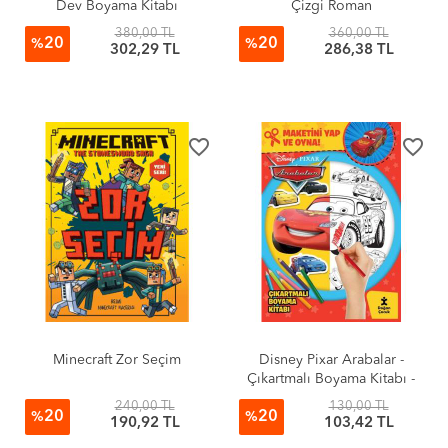
Dev Boyama Kitabı
Çizgi Roman
380,00 TL
360,00 TL
20
20
%
%
302,29 TL
286,38 TL
favorite_border
favorite_border
Minecraft Zor Seçim
Disney Pixar Arabalar -
Çıkartmalı Boyama Kitabı -
Maketini Yap ve Oyna!
240,00 TL
130,00 TL
20
20
%
%
190,92 TL
103,42 TL