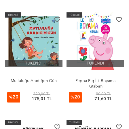
TÜKENDİ
TÜKENDİ
favorite_border
favorite_border
TÜKENDİ
TÜKENDİ
Mutluluğu Aradığım Gün
Peppa Pig İlk Boyama
Kitabım
220,00 TL
90,00 TL
20
20
%
%
175,01 TL
71,60 TL
TÜKENDİ
TÜKENDİ
favorite_border
favorite_border