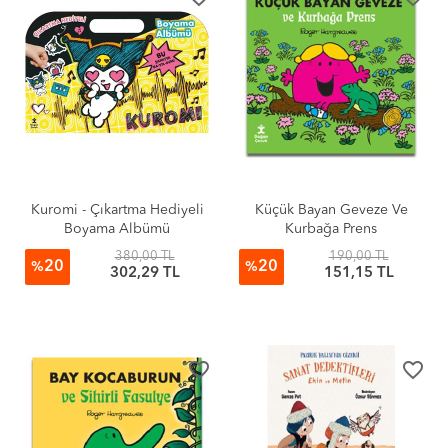
Kuromi - Çıkartma Hediyeli
Küçük Bayan Geveze Ve
Boyama Albümü
Kurbağa Prens
380,00 TL
190,00 TL
20
20
%
%
302,29 TL
151,15 TL
favorite_border
favorite_border