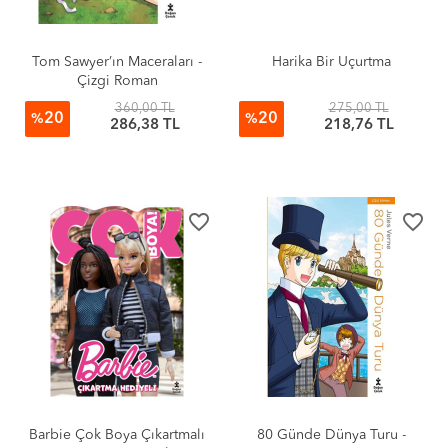
Tom Sawyer’ın Maceraları -
Harika Bir Uçurtma
Çizgi Roman
360,00 TL
275,00 TL
20
20
%
%
286,38 TL
218,76 TL
favorite_border
favorite_border
Barbie Çok Boya Çıkartmalı
80 Günde Dünya Turu -