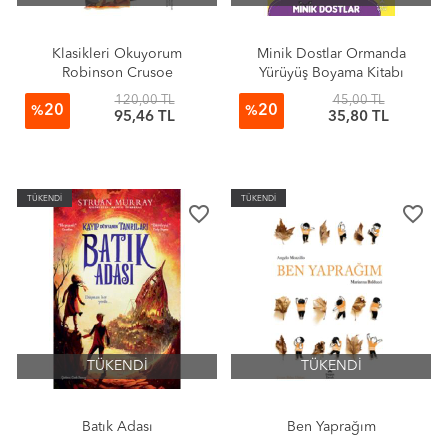
Klasikleri Okuyorum
Minik Dostlar Ormanda
Robinson Crusoe
Yürüyüş Boyama Kitabı
120,00 TL
45,00 TL
20
20
%
%
95,46 TL
35,80 TL
TÜKENDİ
TÜKENDİ
favorite_border
favorite_border
TÜKENDİ
TÜKENDİ
Batık Adası
Ben Yaprağım