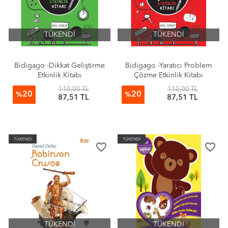
TÜKENDİ
TÜKENDİ
Bidigago -Dikkat Geliştirme
Bidigago -Yaratıcı Problem
Etkinlik Kitabı
Çözme Etkinlik Kitabı
110,00 TL
110,00 TL
20
20
%
%
87,51 TL
87,51 TL
TÜKENDİ
TÜKENDİ
favorite_border
favorite_border
TÜKENDİ
TÜKENDİ