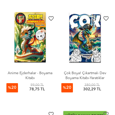
favorite_border
favorite_border
Anime Ejderhalar - Boyama
Çok Boya! Çıkartmalı Dev
Kitabı
Boyama Kitabı-Yaratıklar
99,00 TL
380,00 TL
20
20
%
%
78,75 TL
302,29 TL
favorite_border
favorite_border