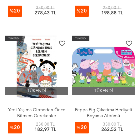
350,00 TL
250,00 TL
20
20
%
%
278,43 TL
198,88 TL
TÜKENDİ
TÜKENDİ
favorite_border
favorite_border
TÜKENDİ
TÜKENDİ
Yedi Yaşıma Girmeden Önce
Peppa Pig Çıkartma Hediyeli
Bilmem Gerekenler
Boyama Albümü
230,00 TL
330,00 TL
20
20
%
%
182,97 TL
262,52 TL