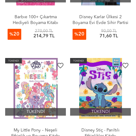
Barbıe 100+ Çıkartma
Disney Karlar Ülkesi 2
Hediyeli Boyama Kitabı
Boyama Evi Evde Sihir Partisi
270,00 TL
90,00 TL
20
20
%
%
214,79 TL
71,60 TL
TÜKENDİ
TÜKENDİ
favorite_border
favorite_border
TÜKENDİ
TÜKENDİ
My Little Pony – Neşeli
Disney Stiç - Parıltılı