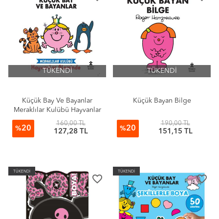
TÜKENDİ
TÜKENDİ
Küçük Bay Ve Bayanlar
Küçük Bayan Bilge
Meraklılar Kulübü Hayvanlar
Aleminde
160,00 TL
190,00 TL
20
20
%
%
127,28 TL
151,15 TL
TÜKENDİ
TÜKENDİ
favorite_border
favorite_border