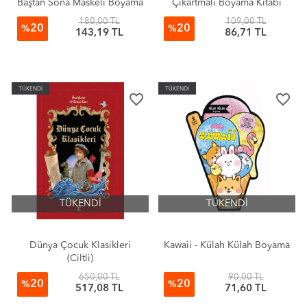
Baştan Sona Maskeli Boyama
Çıkartmalı Boyama Kitabı
Kitabı
180,00 TL
109,00 TL
20
20
%
%
143,19 TL
86,71 TL
TÜKENDİ
TÜKENDİ
favorite_border
favorite_border
TÜKENDİ
TÜKENDİ
Dünya Çocuk Klasikleri
Kawaii - Külah Külah Boyama
(Ciltli)
650,00 TL
90,00 TL
20
20
%
%
517,08 TL
71,60 TL