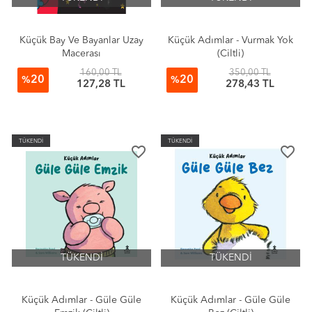
Küçük Bay Ve Bayanlar Uzay
Küçük Adımlar - Vurmak Yok
Macerası
(Ciltli)
160,00 TL
350,00 TL
20
20
%
%
127,28 TL
278,43 TL
TÜKENDİ
TÜKENDİ
favorite_border
favorite_border
TÜKENDİ
TÜKENDİ
Küçük Adımlar - Güle Güle
Küçük Adımlar - Güle Güle