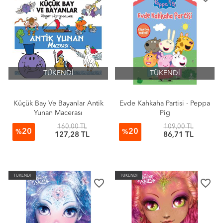
TÜKENDİ
TÜKENDİ
Küçük Bay Ve Bayanlar Antik
Evde Kahkaha Partisi - Peppa
Yunan Macerası
Pig
160,00 TL
109,00 TL
20
20
%
%
127,28 TL
86,71 TL
TÜKENDİ
TÜKENDİ
favorite_border
favorite_border