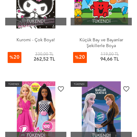
TÜKENDİ
TÜKENDİ
Kuromi - Çok Boya!
Küçük Bay ve Bayanlar
Şekillerle Boya
330,00 TL
119,00 TL
20
20
%
%
262,52 TL
94,66 TL
TÜKENDİ
TÜKENDİ
favorite_border
favorite_border
TÜKENDİ
TÜKENDİ