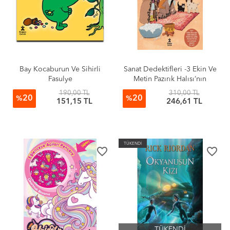
Bay Kocaburun Ve Sihirli
Sanat Dedektifleri -3 Ekin Ve
Fasulye
Metin Pazırık Halısı’nın
Gizemi
190,00 TL
310,00 TL
20
20
%
%
151,15 TL
246,61 TL
TÜKENDİ
favorite_border
favorite_border
TÜKENDİ