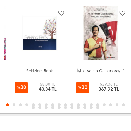
favorite_border
favorite_border
Sekizinci Renk
İyi ki Varsın Galatasaray -1
58,00 TL
529,00 TL
30
30
%
%
40,34 TL
367,92 TL