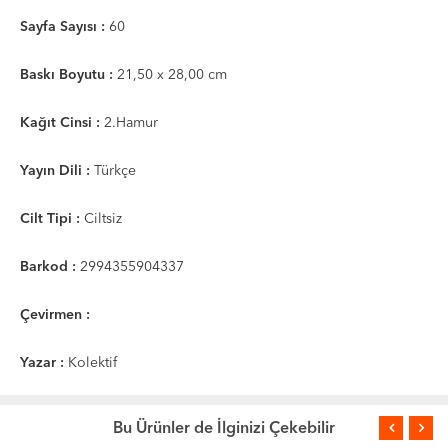
Sayfa Sayısı :
60
Baskı Boyutu :
21,50 x 28,00 cm
Kağıt Cinsi :
2.Hamur
Yayın Dili :
Türkçe
Cilt Tipi :
Ciltsiz
Barkod :
2994355904337
Çevirmen :
Yazar :
Kolektif
Bu Ürünler de İlginizi Çekebilir