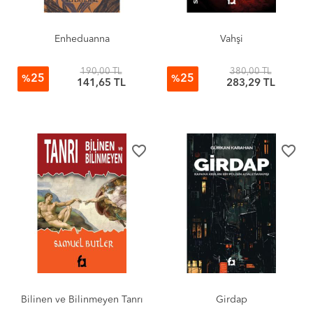
Enheduanna
Vahşi
190,00 TL
380,00 TL
25
25
%
%
141,65 TL
283,29 TL
favorite_border
favorite_border
Bilinen ve Bilinmeyen Tanrı
Girdap