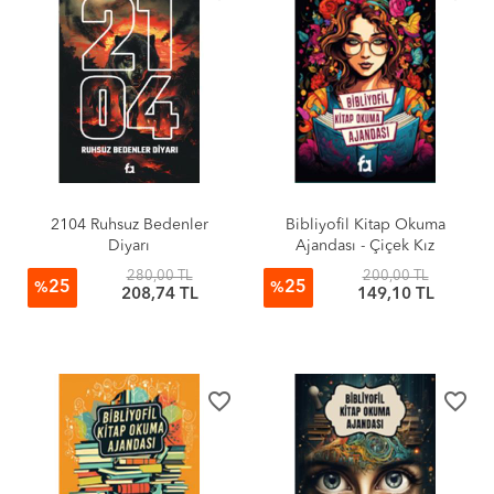
2104 Ruhsuz Bedenler
Bibliyofil Kitap Okuma
Diyarı
Ajandası - Çiçek Kız
280,00 TL
200,00 TL
25
25
%
%
208,74 TL
149,10 TL
favorite_border
favorite_border