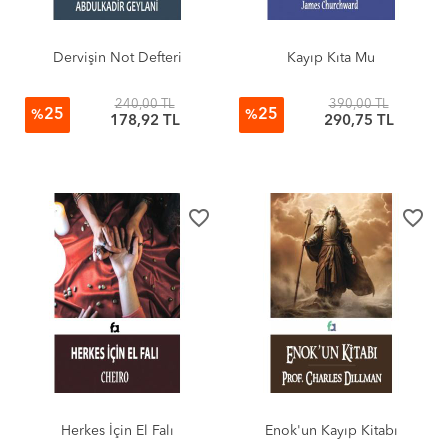
Dervişin Not Defteri
Kayıp Kıta Mu
240,00 TL
390,00 TL
25
25
%
%
178,92 TL
290,75 TL
favorite_border
favorite_border
Herkes İçin El Falı
Enok'un Kayıp Kitabı