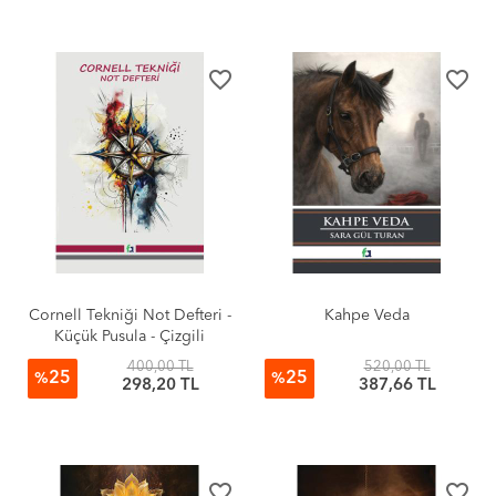
favorite_border
favorite_border
Cornell Tekniği Not Defteri -
Kahpe Veda
Küçük Pusula - Çizgili
400,00 TL
520,00 TL
25
25
%
%
298,20 TL
387,66 TL
favorite_border
favorite_border