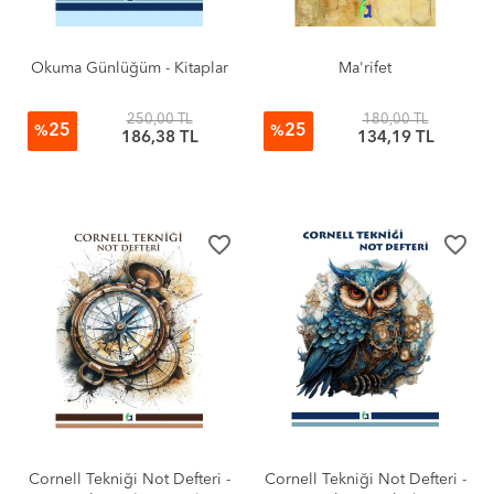
Okuma Günlüğüm - Kitaplar
Ma'rifet
250,00 TL
180,00 TL
25
25
%
%
186,38 TL
134,19 TL
favorite_border
favorite_border
Cornell Tekniği Not Defteri -
Cornell Tekniği Not Defteri -