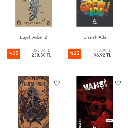
Büyük Aşkım 2
Gizemli Ada
320,00 TL
130,00 TL
25
25
%
%
238,56 TL
96,92 TL
favorite_border
favorite_border