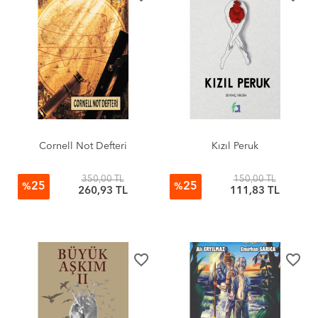
Cornell Not Defteri
Kızıl Peruk
350,00 TL
150,00 TL
25
25
%
%
260,93 TL
111,83 TL
favorite_border
favorite_border