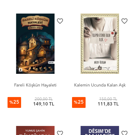
favorite_border
favorite_border
Fareli Köşkün Hayaleti
Kalemin Ucunda Kalan Aşk
200,00 TL
150,00 TL
25
25
%
%
149,10 TL
111,83 TL
favorite_border
favorite_border