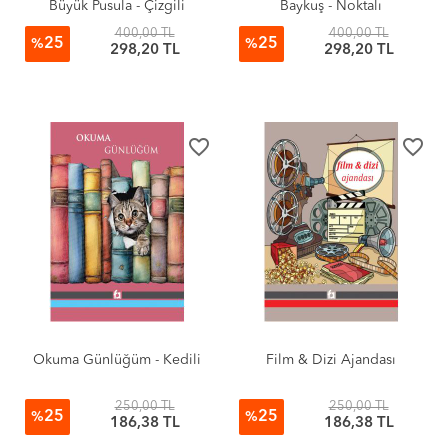
Büyük Pusula - Çizgili
Baykuş - Noktalı
400,00 TL
400,00 TL
25
25
%
%
298,20 TL
298,20 TL
favorite_border
favorite_border
Okuma Günlüğüm - Kedili
Film & Dizi Ajandası
250,00 TL
250,00 TL
25
25
%
%
186,38 TL
186,38 TL