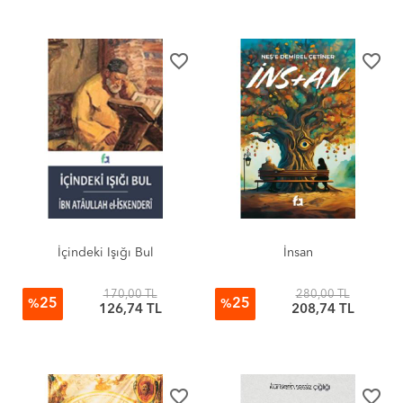
favorite_border
favorite_border
İçindeki Işığı Bul
İnsan
170,00 TL
280,00 TL
25
25
%
%
126,74 TL
208,74 TL
favorite_border
favorite_border