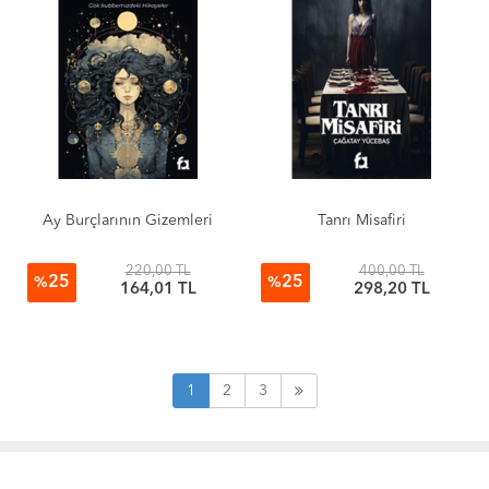
Ay Burçlarının Gizemleri
Tanrı Misafiri
220,00 TL
400,00 TL
25
25
%
%
164,01 TL
298,20 TL
1
2
3