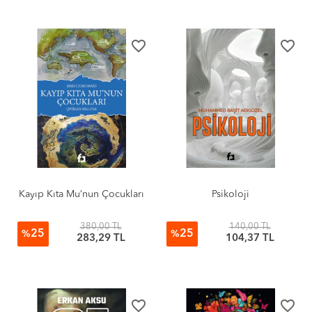
favorite_border
favorite_border
Kayıp Kıta Mu’nun Çocukları
Psikoloji
380,00 TL
140,00 TL
25
25
%
%
283,29 TL
104,37 TL
favorite_border
favorite_border