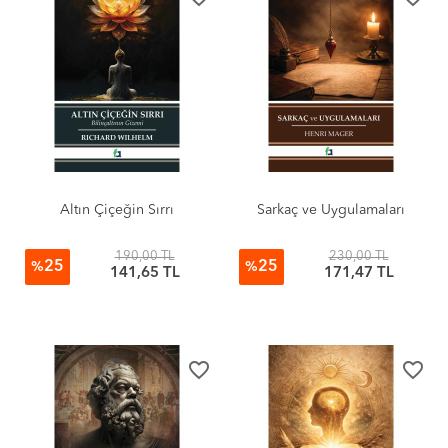
Altın Çiçeğin Sırrı
Sarkaç ve Uygulamaları
190,00 TL
230,00 TL
25
25
%
%
141,65 TL
171,47 TL
favorite_border
favorite_border