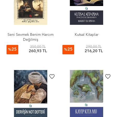
Seni Sevmek Benim Harcım
Kutsal Kitaplar
Değilmiş
350,00 TL
290,00 TL
25
25
%
%
260,93 TL
216,20 TL
favorite_border
favorite_border