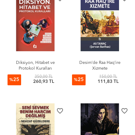
Diksiyon, Hitabet ve
Desim’de Raa Haq’ire
Protokol Kuralları
Xizmete
350,00 TL
150,00 TL
25
25
%
%
260,93 TL
111,83 TL
favorite_border
favorite_border