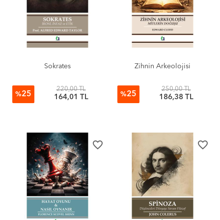
Sokrates
Zihnin Arkeolojisi
220,00 TL
250,00 TL
25
25
%
%
164,01 TL
186,38 TL
favorite_border
favorite_border