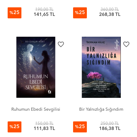
190,00 TL
360,00 TL
25
25
%
%
141,65 TL
268,38 TL
favorite_border
favorite_border
Ruhumun Ebedi Sevgilisi
Bir Yalnızlığa Sığındım
150,00 TL
250,00 TL
25
25
%
%
111,83 TL
186,38 TL