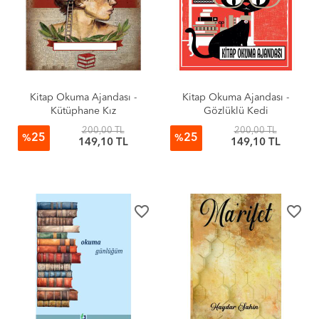
Kitap Okuma Ajandası -
Kitap Okuma Ajandası -
Kütüphane Kız
Gözlüklü Kedi
200,00 TL
200,00 TL
25
25
%
%
149,10 TL
149,10 TL
favorite_border
favorite_border