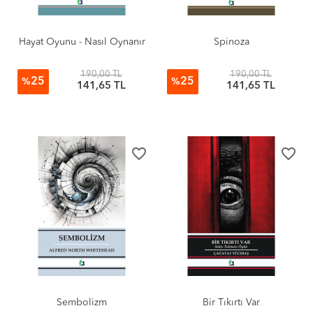
Hayat Oyunu - Nasıl Oynanır
Spinoza
190,00 TL
190,00 TL
25
25
%
%
141,65 TL
141,65 TL
favorite_border
favorite_border
Sembolizm
Bir Tıkırtı Var