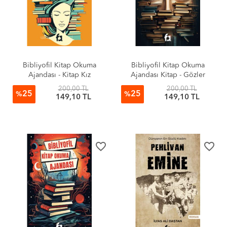
Bibliyofil Kitap Okuma
Bibliyofil Kitap Okuma
Ajandası - Kitap Kız
Ajandası Kitap - Gözler
200,00 TL
200,00 TL
25
25
%
%
149,10 TL
149,10 TL
favorite_border
favorite_border