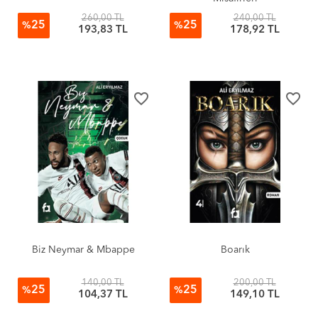
260,00 TL
240,00 TL
25
25
%
%
193,83 TL
178,92 TL
favorite_border
favorite_border
Biz Neymar & Mbappe
Boarık
140,00 TL
200,00 TL
25
25
%
%
104,37 TL
149,10 TL