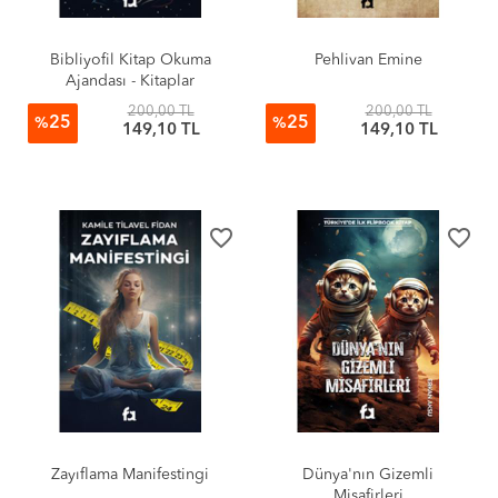
Bibliyofil Kitap Okuma
Pehlivan Emine
Ajandası - Kitaplar
200,00 TL
200,00 TL
25
25
%
%
149,10 TL
149,10 TL
favorite_border
favorite_border
Zayıflama Manifestingi
Dünya'nın Gizemli
Misafirleri