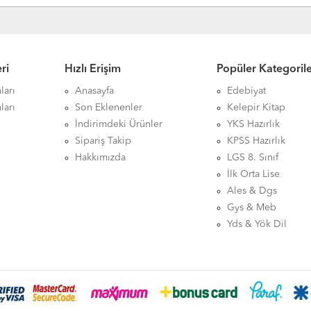
ri
Hızlı Erişim
Popüler Kategoril
ları
Anasayfa
Edebiyat
ları
Son Eklenenler
Kelepir Kitap
İndirimdeki Ürünler
YKS Hazırlık
Sipariş Takip
KPSS Hazırlık
Hakkımızda
LGS 8. Sınıf
İlk Orta Lise
Ales & Dgs
Gys & Meb
Yds & Yök Dil