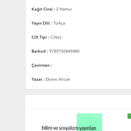
Kağıt Cinsi :
2.Hamur
Yayın Dili :
Türkçe
Cilt Tipi :
Ciltsiz
Barkod :
9789750849480
Çevirmen :
Yazar :
Ekrem Alican
YENİ