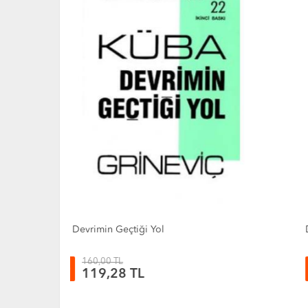
Dün Köleydik Bugün Halkız
115,00 TL
25
%
85,73 TL