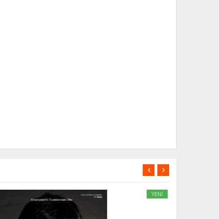
Nİ
YENİ