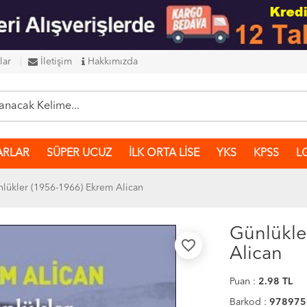
lar
İletişim
Hakkımızda
ARLAR
SÜPER UCUZ
İLK ORTA LİSE
YKS
KPSS
L
lükler (1956-1966) Ekrem Alican
Günlükle
favorite_border
Alican
Puan :
2.98
TL
Barkod :
978975