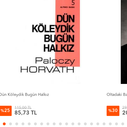
Oltadaki Balık Türkiye
Ga
290,00 TL
30
%
201,70 TL