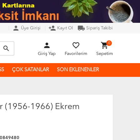
person
person_add
local_shipping
Üye Girişi
Kayıt Ol
Sipariş Takibi
person
favorite_border
shopping_cart
0
search
Giriş Yap
Favorilerim
Sepetim
GS
ÇOK SATANLAR
SON EKLENENLER
r (1956-1966) Ekrem
0849480