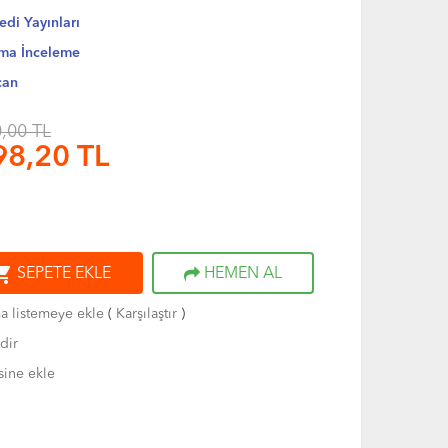
edi Yayınları
rma İnceleme
can
,00 TL
98,20
TL
ng_cart
SEPETE EKLE
HEMEN AL
ma listemeye ekle
(
Karşılaştır
)
dir
sine ekle