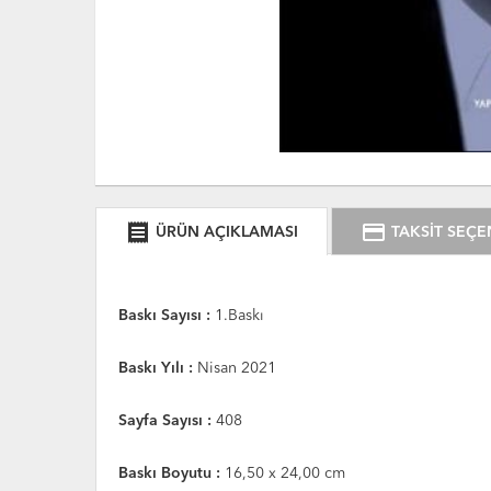
receipt
credit_card
ÜRÜN AÇIKLAMASI
TAKSİT SEÇE
Baskı Sayısı :
1.Baskı
Baskı Yılı :
Nisan 2021
Sayfa Sayısı :
408
Baskı Boyutu :
16,50 x 24,00 cm