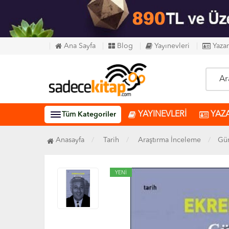
Ana Sayfa
Blog
Yayınevleri
Yazar
YAYINEVLERİ
YAZ
Tüm
Kategoriler
Anasayfa
Tarih
Araştırma İnceleme
Gün
YENİ