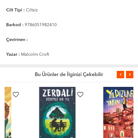
Cilt Tipi :
Ciltsiz
Barkod :
9786051982410
Çevirmen :
Yazar :
Malcolm Croft
Bu Ürünler de İlginizi Çekebilir
favorite_border
favorite_border