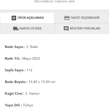
Aklımdakiler listesine ekle
receipt
credit_card
ÜRÜN AÇIKLAMASI
TAKSİT SEÇENEKLERİ
local_shipping
comment
KARGO VE İADE
MÜŞTERİ YORUMLARI
Baskı Sayısı :
3. Baskı
Baskı Yılı :
Mayıs 2023
Sayfa Sayısı :
112
Baskı Boyutu :
19,40 x 15,00 cm
Kağıt Cinsi :
2. Hamur
Yayın Dili :
Türkçe