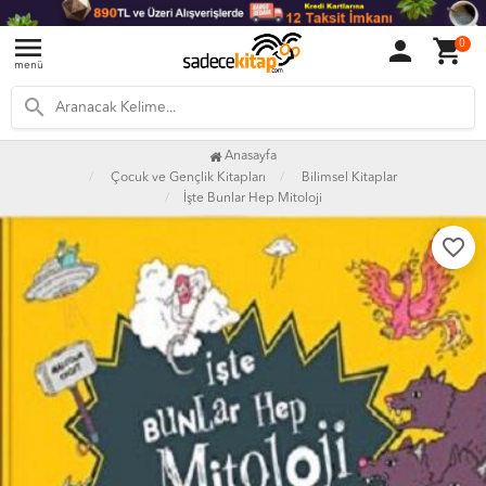
menu
person
shopping_cart
0
menü
search
Anasayfa
Çocuk ve Gençlik Kitapları
Bilimsel Kitaplar
İşte Bunlar Hep Mitoloji
favorite_border