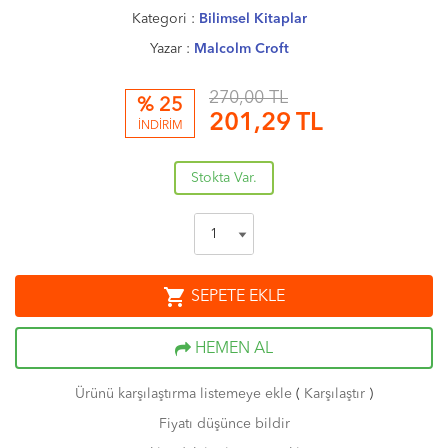
Kategori :
Bilimsel Kitaplar
Yazar :
Malcolm Croft
270,00 TL
% 25
201,29
TL
İNDİRİM
Stokta Var.
shopping_cart
SEPETE EKLE
HEMEN AL
Ürünü karşılaştırma listemeye ekle
(
Karşılaştır
)
Fiyatı düşünce bildir