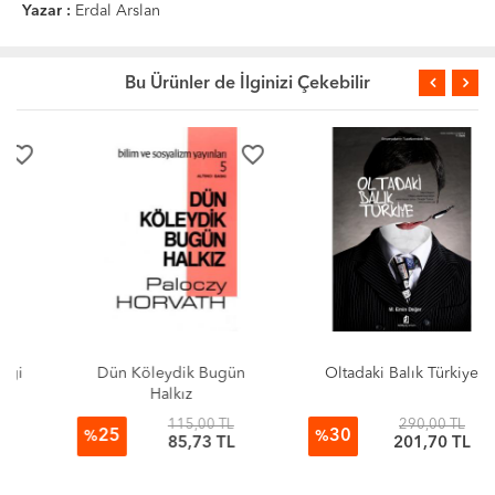
Yazar :
Erdal Arslan
Bu Ürünler de İlginizi Çekebilir
favorite_border
favorite_border
Dün Köleydik Bugün
Oltadaki Balık Türkiye
Halkız
115,00 TL
290,00 TL
25
30
%
%
85,73 TL
201,70 TL