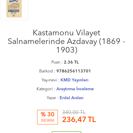
Kastamonu Vilayet
Salnamelerinde Azdavay (1869 -
1903)
Puan :
2.36
TL
Barkod :
9786256113701
Yayınevi :
KMD Yayınları
Kategori :
Araştırma İnceleme
Yazar :
Erdal Arslan
340,00 TL
% 30
236,47
TL
İNDİRİM