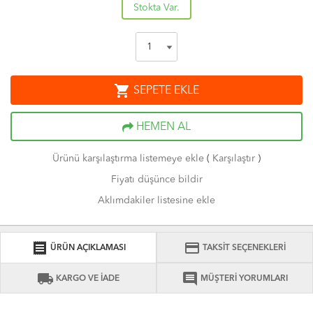
Stokta Var.
shopping_cart
SEPETE EKLE
HEMEN AL
Ürünü karşılaştırma listemeye ekle
(
Karşılaştır
)
Fiyatı düşünce bildir
Aklımdakiler listesine ekle
receipt
credit_card
ÜRÜN AÇIKLAMASI
TAKSİT SEÇENEKLERİ
local_shipping
comment
KARGO VE İADE
MÜŞTERİ YORUMLARI