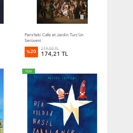
Paris’teki Cafe et Jardin Turc’ün
Serüveni
219,00 TL
20
%
174,21 TL
YENİ