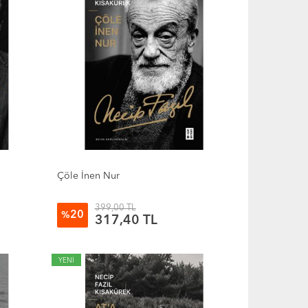
Çöle İnen Nur
399,00 TL
20
%
317,40 TL
YENİ