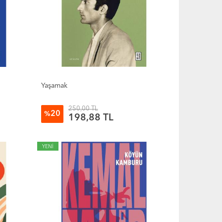
Yaşamak
250,00 TL
20
%
198,88 TL
YENİ