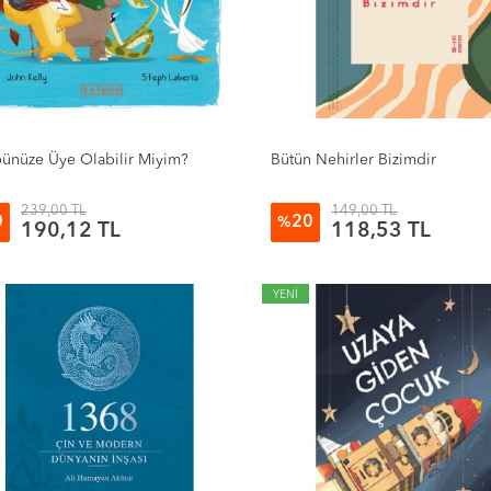
ünüze Üye Olabilir Miyim?
Bütün Nehirler Bizimdir
239,00 TL
149,00 TL
0
20
%
190,12 TL
118,53 TL
YENİ