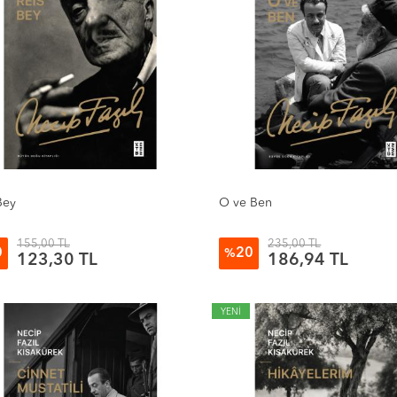
Bey
O ve Ben
155,00 TL
235,00 TL
0
20
%
123,30 TL
186,94 TL
YENİ