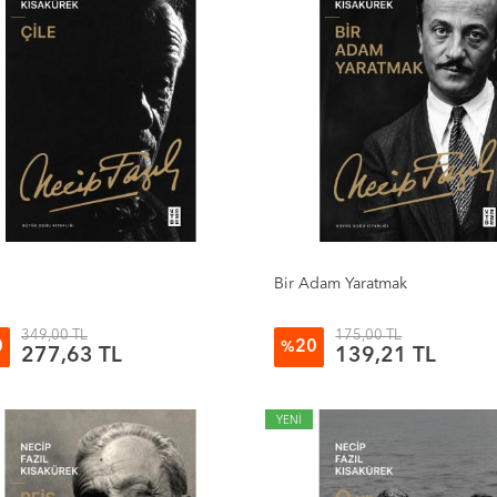
Bir Adam Yaratmak
349,00 TL
175,00 TL
0
20
%
277,63 TL
139,21 TL
YENİ