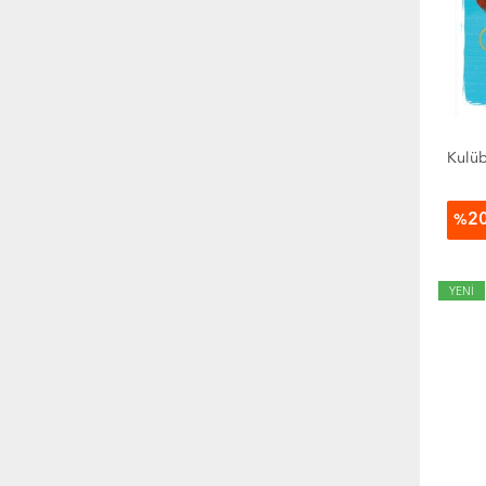
Kulüb
2
%
YENİ