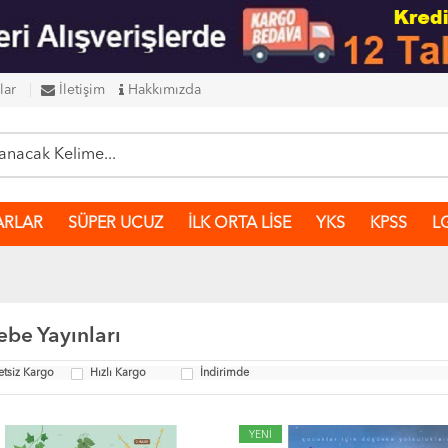
lar
İletişim
Hakkımızda
ARLAR
SÜPER UCUZ
İLK ORTA LİSE
YKS
KPSS
L
ebe Yayınları
etsiz Kargo
Hızlı Kargo
İndirimde
YENİ