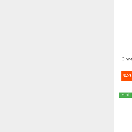
Cinne
2
%
YENİ