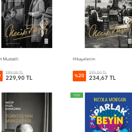
t Mustatili
Hikayelerim
289,00 TL
295,00 TL
0
20
%
229,90 TL
234,67 TL
YENİ