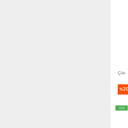
Hobi
Hukuk
Müzik
Politika Siyaset
Psikoloji
Sağlık
Sanat
SAT Sınavı
Sosyoloji
Şiir
Çile
Süreli Yayınlar
Tarih
Toplum Ve İnsan
2
%
Yabancı Dilde Kitaplar
Yemek Kitapları
YENİ
Özel Kategori
Tanımsız Kategori
Yeni Çıkanlar