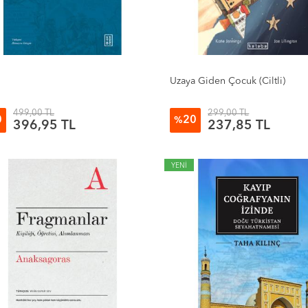
Uzaya Giden Çocuk (Ciltli)
499,00 TL
299,00 TL
0
20
%
396,95 TL
237,85 TL
YENİ