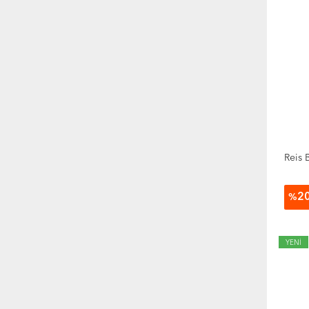
Reis 
2
%
YENİ