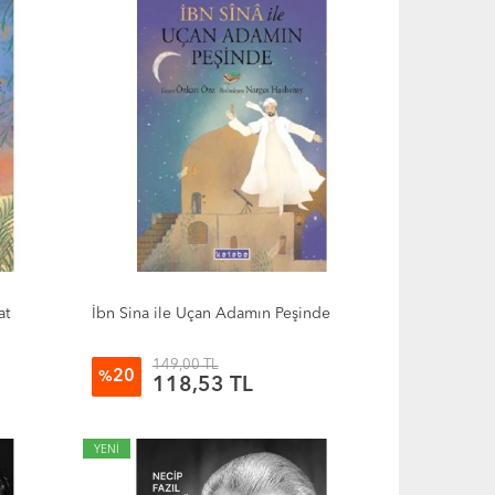
at
İbn Sina ile Uçan Adamın Peşinde
149,00 TL
20
%
118,53 TL
YENİ