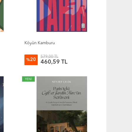
Köyün Kamburu
579,00 TL
20
%
460,59 TL
YENİ