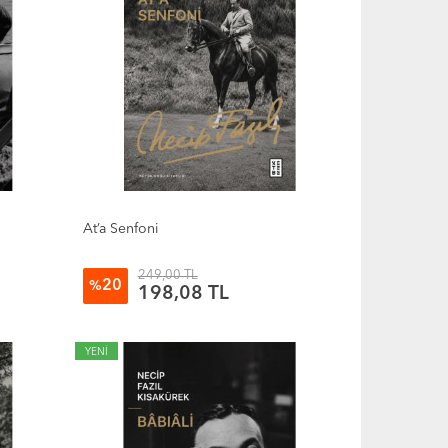
At’a Senfoni
249,00 TL
20
%
198,08 TL
YENİ