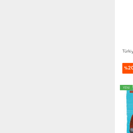
Türki
2
%
YENİ