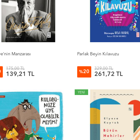
ye’nin Manzarası
Parlak Beyin Kılavuzu
175,00 TL
329,00 TL
0
20
%
139,21 TL
261,72 TL
YENİ