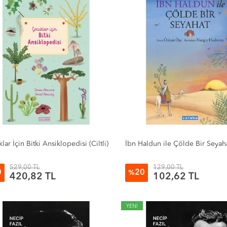
ar İçin Bitki Ansiklopedisi (Ciltli)
İbn Haldun ile Çölde Bir Seyah
529,00 TL
129,00 TL
0
20
%
420,82 TL
102,62 TL
YENİ