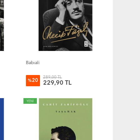
Babıali
289,00 TL
20
%
229,90 TL
YENİ