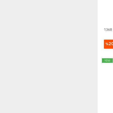
1368
2
%
YENİ