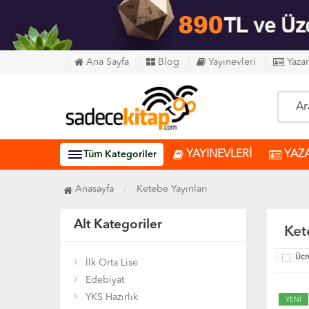
Ana Sayfa
Blog
Yayınevleri
Yazar
YAYINEVLERİ
YAZ
Tüm
Kategoriler
Anasayfa
Ketebe Yayınları
Alt Kategoriler
Ket
Ücr
İlk Orta Lise
Edebiyat
YKS Hazırlık
YENİ