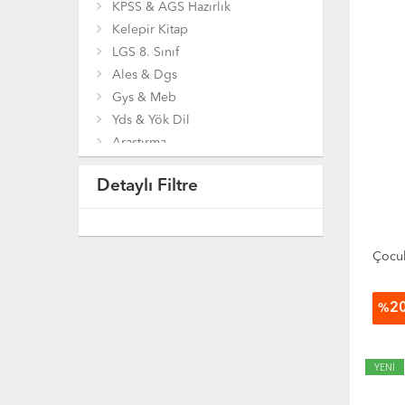
KPSS & AGS Hazırlık
Kelepir Kitap
LGS 8. Sınıf
Ales & Dgs
Gys & Meb
Yds & Yök Dil
Araştırma
Bilgisayar
Detaylı Filtre
Bilim Mühendislik
Çocuk ve Gençlik Kitapları
Coğrafya
Diğer Kitaplar
Çocukl
Din
Eğitim
2
%
Ekonomi
Felsefe
Genel Konular
YENİ
Gezi Ve Rehber Kitapları