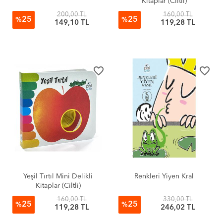
Kitaplar (Ciltli)
200,00 TL
160,00 TL
25
25
%
%
149,10 TL
119,28 TL
favorite_border
favorite_border
Yeşil Tırtıl Mini Delikli
Renkleri Yiyen Kral
Kitaplar (Ciltli)
160,00 TL
330,00 TL
25
25
%
%
119,28 TL
246,02 TL