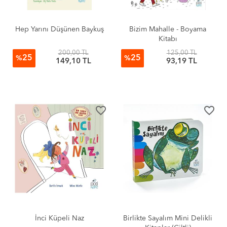
Hep Yarını Düşünen Baykuş
Bizim Mahalle - Boyama
Kitabı
200,00 TL
125,00 TL
25
25
%
%
149,10 TL
93,19 TL
favorite_border
favorite_border
İnci Küpeli Naz
Birlikte Sayalım Mini Delikli