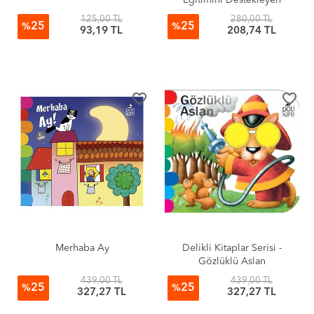
Eğitimini Destekleyen
Çocuk Şiirleri
125,00 TL
280,00 TL
25
25
%
%
93,19 TL
208,74 TL
favorite_border
favorite_border
Merhaba Ay
Delikli Kitaplar Serisi -
Gözlüklü Aslan
439,00 TL
439,00 TL
25
25
%
%
327,27 TL
327,27 TL