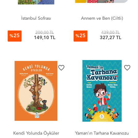
İstanbul Sofrası
Annem ve Ben (Ciltli)
200,00 TL
439,00 TL
25
25
%
%
149,10 TL
327,27 TL
favorite_border
favorite_border
Kendi Yolunda Öyküler
Yaman’ın Tarhana Kavanozu