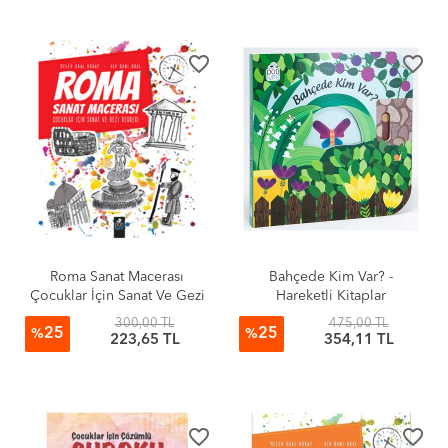
favorite_border
favorite_border
Roma Sanat Macerası
Bahçede Kim Var? -
Çocuklar İçin Sanat Ve Gezi
Hareketli Kitaplar
Rehberi
300,00 TL
475,00 TL
25
25
%
%
223,65 TL
354,11 TL
favorite_border
favorite_border