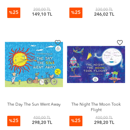
200,00 TL
330,00 TL
25
25
%
%
149,10 TL
246,02 TL
favorite_border
favorite_border
The Day The Sun Went Away
The Night The Moon Took
Flight
400,00 TL
400,00 TL
25
25
%
%
298,20 TL
298,20 TL