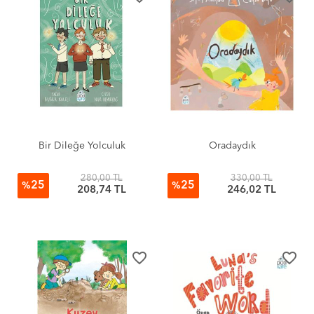
Bir Dileğe Yolculuk
Oradaydık
280,00 TL
330,00 TL
25
25
%
%
208,74 TL
246,02 TL
favorite_border
favorite_border