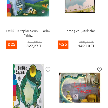
Delikli Kitaplar Serisi - Parlak
Semoş ve Çıtırkızlar
Yıldız
439,00 TL
200,00 TL
25
25
%
%
327,27 TL
149,10 TL
favorite_border
favorite_border