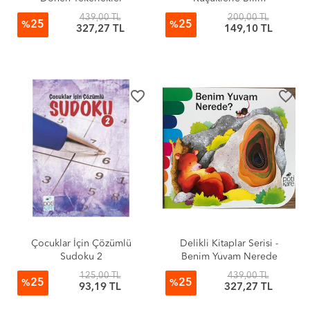
439,00 TL
200,00 TL
25
25
%
%
327,27 TL
149,10 TL
favorite_border
favorite_border
Çocuklar İçin Çözümlü
Delikli Kitaplar Serisi -
Sudoku 2
Benim Yuvam Nerede
125,00 TL
439,00 TL
25
25
%
%
93,19 TL
327,27 TL