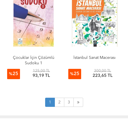
Çocuklar İçin Çözümlü
İstanbul Sanat Macerası
Sudoku 1
125,00 TL
300,00 TL
25
25
%
%
93,19 TL
223,65 TL
1
2
3