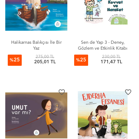
Halikarnas Balıkçısı İle Bir
Sen de Yap 3 - Deney,
Yaz
Gözlem ve Etkinlik Kitabı
275,00 TL
230,00 TL
25
25
%
%
205,01 TL
171,47 TL
favorite_border
favorite_border