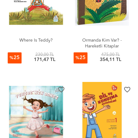
Where Is Teddy?
Ormanda Kim Var? -
Hareketli Kitaplar
230,00 TL
475,00 TL
25
25
%
%
171,47 TL
354,11 TL
favorite_border
favorite_border