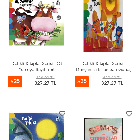
Delikli Kitaplar Serisi - Ot
Delikli Kitaplar Serisi -
Yemeye Bayılırım!
Dünyamızı Isıtan Sarı Güneş
439,00 TL
439,00 TL
25
25
%
%
327,27 TL
327,27 TL
favorite_border
favorite_border