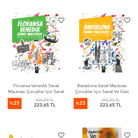
favorite_border
favorite_border
Floransa-Venedik Sanat
Barselona Sanat Macerası
Macerası Çocuklar İçin Sanat
Çocuklar İçin Sanat Ve Gezi
Ve Gezi Rehberi
Rehberi
300,00 TL
300,00 TL
25
25
%
%
223,65 TL
223,65 TL
favorite_border
favorite_border