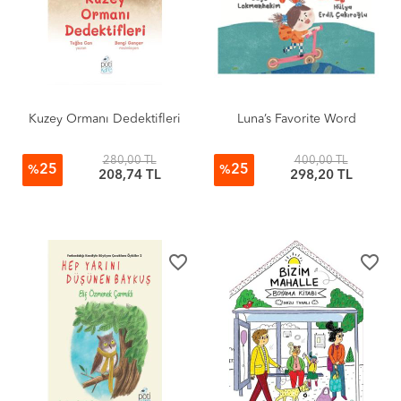
Kuzey Ormanı Dedektifleri
Luna’s Favorite Word
280,00 TL
400,00 TL
25
25
%
%
208,74 TL
298,20 TL
favorite_border
favorite_border