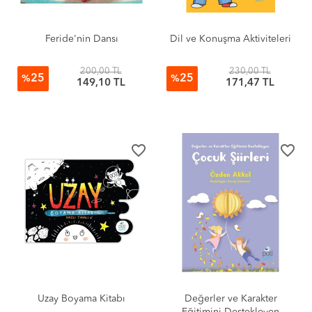
Feride'nin Dansı
Dil ve Konuşma Aktiviteleri
200,00 TL
230,00 TL
25
25
%
%
149,10 TL
171,47 TL
favorite_border
favorite_border
Uzay Boyama Kitabı
Değerler ve Karakter