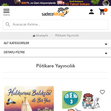
menu
person
shopping_cart
0
menü
search
Anasayfa
Pötikare Yayıncılık
ALT KATEGORILER
DETAYLI FILTRE
Pötikare Yayıncılık
favorite_border
favorite_border