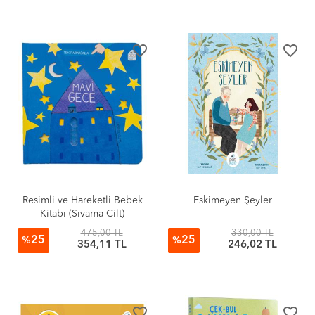
favorite_border
favorite_border
Resimli ve Hareketli Bebek
Eskimeyen Şeyler
Kitabı (Sıvama Cilt)
475,00 TL
330,00 TL
25
25
%
%
354,11 TL
246,02 TL
favorite_border
favorite_border