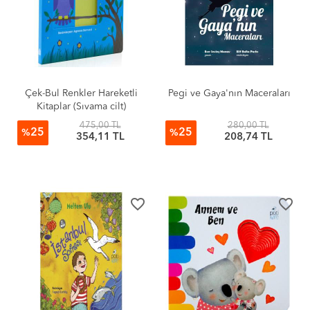
Çek-Bul Renkler Hareketli
Pegi ve Gaya'nın Maceraları
Kitaplar (Sıvama cilt)
475,00 TL
280,00 TL
25
25
%
%
354,11 TL
208,74 TL
favorite_border
favorite_border