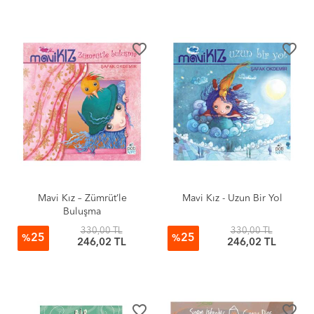
favorite_border
favorite_border
Mavi Kız – Zümrüt’le
Mavi Kız - Uzun Bir Yol
Buluşma
330,00 TL
330,00 TL
25
25
%
%
246,02 TL
246,02 TL
favorite_border
favorite_border