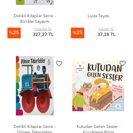
Delikli Kitaplar Serisi -
Luiza Teyze
Birlikte Sayalım
439,00 TL
50,00 TL
25
25
%
%
327,27 TL
37,28 TL
favorite_border
favorite_border
Delikli Kitaplar Serisi -
Kutudan Gelen Sesler -
Dönen Tekerlekler
Küçüklerle Bilim