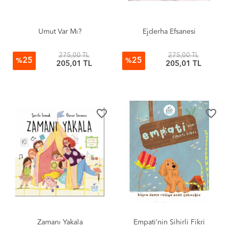
Umut Var Mı?
Ejderha Efsanesi
275,00 TL
275,00 TL
25
25
%
%
205,01 TL
205,01 TL
favorite_border
favorite_border
Zamanı Yakala
Empati’nin Sihirli Fikri