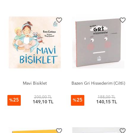
favorite_border
favorite_border
Mavi Bisiklet
Bazen Gri Hissederim (Ciltli)
200,00 TL
188,00 TL
25
25
%
%
149,10 TL
140,15 TL
favorite_border
favorite_border