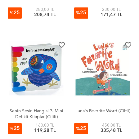
280,00 TL
230,00 TL
25
25
%
%
208,74 TL
171,47 TL
favorite_border
favorite_border
Senin Sesin Hangisi ?- Mini
Luna's Favorite Word (Ciltli)
Delikli Kitaplar (Ciltli)
160,00 TL
450,00 TL
25
25
%
%
119,28 TL
335,48 TL