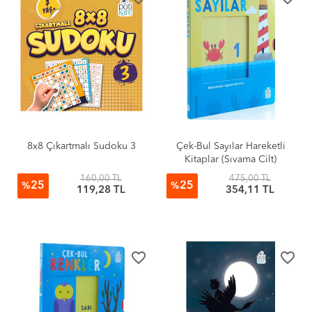
8x8 Çıkartmalı Sudoku 3
Çek-Bul Sayılar Hareketli
Kitaplar (Sıvama Cilt)
160,00 TL
475,00 TL
25
25
%
%
119,28 TL
354,11 TL
favorite_border
favorite_border