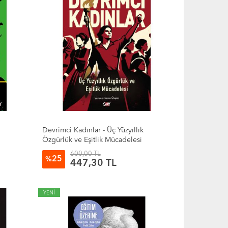
u
Devrimci Kadınlar - Üç Yüzyıllık
Özgürlük ve Eşitlik Mücadelesi
600,00 TL
25
%
447,30 TL
YENİ