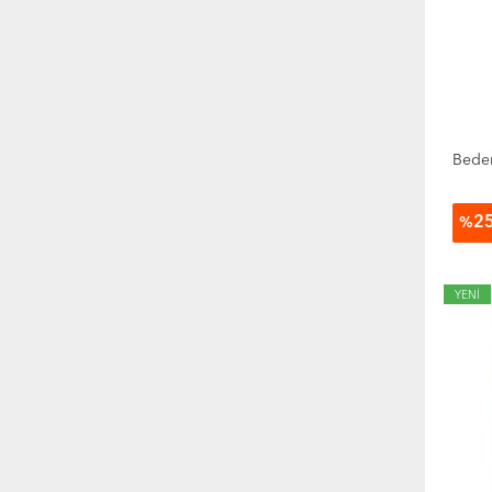
Bede
2
%
YENİ