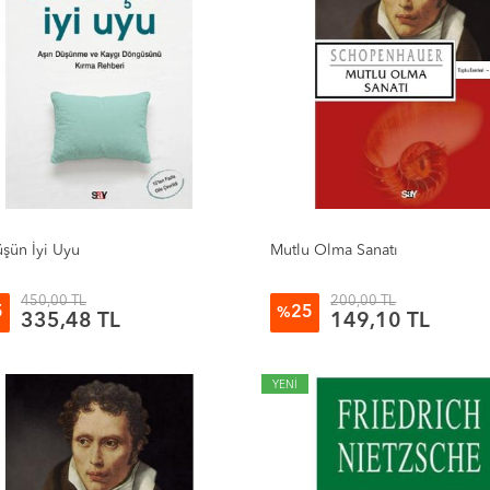
̈şün İyi Uyu
Mutlu Olma Sanatı
450,00 TL
200,00 TL
5
25
%
335,48 TL
149,10 TL
YENİ