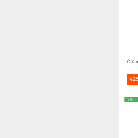
Ölüm
2
%
YENİ