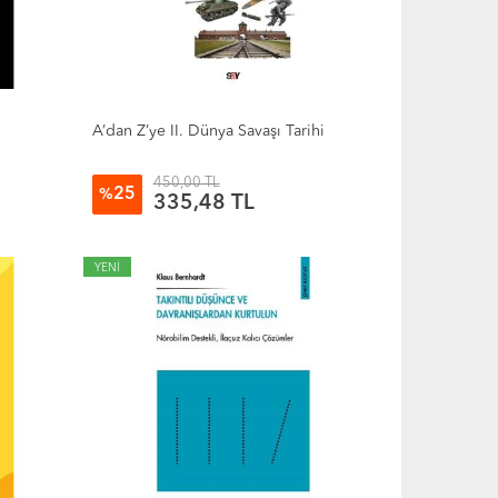
A’dan Z’ye II. Dünya Savaşı Tarihi
450,00 TL
25
%
335,48 TL
YENİ