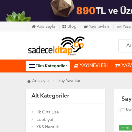
Ana Sayfa
Blog
Yayınevleri
Yazar
YAYINEVLERİ
YAZ
Tüm
Kategoriler
Anasayfa
Say Yayınları
Alt Kategoriler
Say
Ücr
İlk Orta Lise
Edebiyat
YKS Hazırlık
YENİ