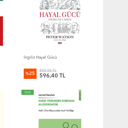
İngiliz Hayal Gücü
800,00 TL
25
%
596,40 TL
YENİ