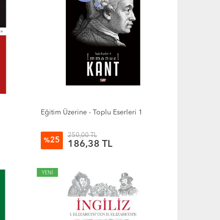
Eğitim Üzerine - Toplu Eserleri 1
250,00 TL
25
%
186,38 TL
YENİ