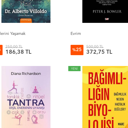
lerini Yaşamak
Evrim
250,00 TL
500,00 TL
5
25
%
186,38 TL
372,75 TL
YENİ