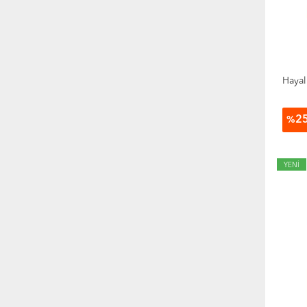
Hayal
2
%
YENİ