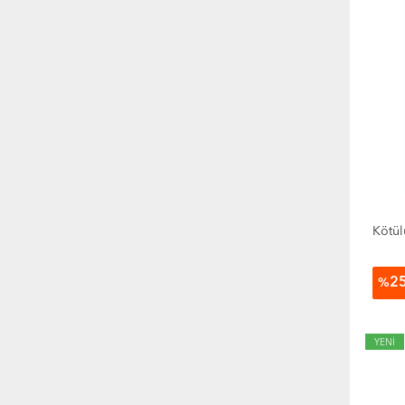
Hobi
Hukuk
Müzik
Politika Siyaset
Psikoloji
Sağlık
Sanat
SAT Sınavı
Sosyoloji
Şiir
Kötül
Süreli Yayınlar
Tarih
Toplum Ve İnsan
2
%
Yabancı Dilde Kitaplar
Yemek Kitapları
YENİ
Özel Kategori
Tanımsız Kategori
Yeni Çıkanlar