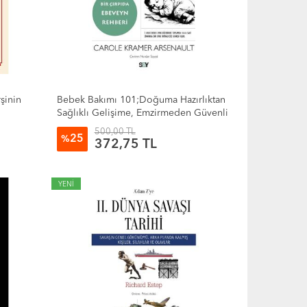
şinin
Bebek Bakımı 101;Doğuma Hazırlıktan
Sağlıklı Gelişime, Emzirmeden Güvenli
Uykuya Bebek Bakımı Hakkında
500,00 TL
25
Bilmeniz Gereken Her Şey
%
372,75 TL
YENİ