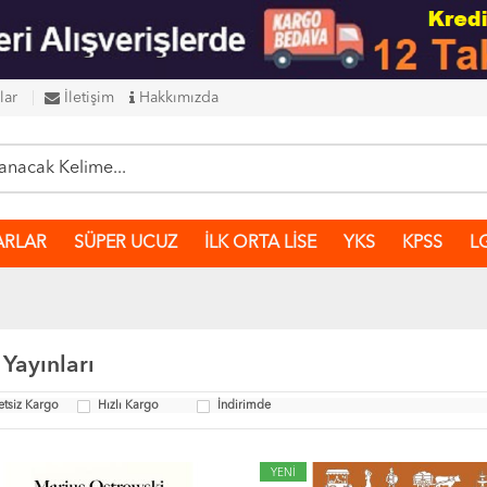
lar
İletişim
Hakkımızda
ARLAR
SÜPER UCUZ
İLK ORTA LİSE
YKS
KPSS
L
 Yayınları
etsiz Kargo
Hızlı Kargo
İndirimde
YENİ