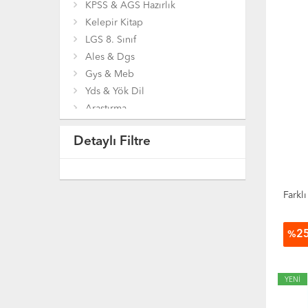
KPSS & AGS Hazırlık
Kelepir Kitap
LGS 8. Sınıf
Ales & Dgs
Gys & Meb
Yds & Yök Dil
Araştırma
Bilgisayar
Detaylı Filtre
Bilim Mühendislik
Çocuk ve Gençlik Kitapları
Coğrafya
Diğer Kitaplar
Farklı
Din
Eğitim
2
%
Ekonomi
Felsefe
Genel Konular
YENİ
Gezi Ve Rehber Kitapları