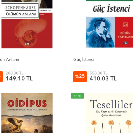
ün Anlamı
Güç İstenci
200,00 TL
550,00 TL
5
25
%
149,10 TL
410,03 TL
YENİ