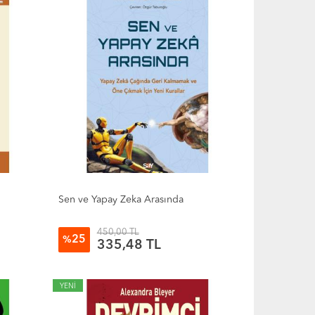
Sen ve Yapay Zeka Arasında
450,00 TL
25
%
335,48 TL
YENİ