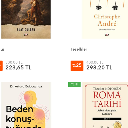
pus
Teselliler
300,00 TL
400,00 TL
5
25
%
223,65 TL
298,20 TL
YENİ