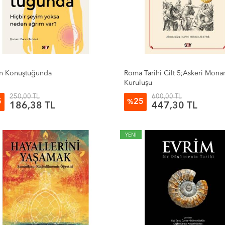
n Konuştuğunda
Roma Tarihi Cilt 5;Askeri Monar
Kuruluşu
250,00 TL
600,00 TL
5
25
%
186,38 TL
447,30 TL
YENİ