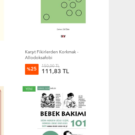
Karşıt Fikirlerden Korkmak -
Allodoksafobi
150,00 TL
25
%
111,83 TL
YENİ