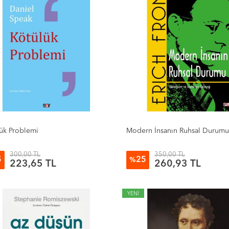
ük Problemi
Modern İnsanın Ruhsal Durum
300,00 TL
350,00 TL
5
25
%
223,65 TL
260,93 TL
YENİ