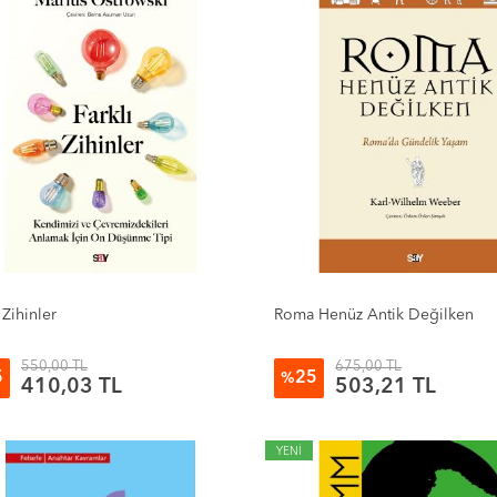
 Zihinler
Roma Henüz Antik Değilken
550,00 TL
675,00 TL
5
25
%
410,03 TL
503,21 TL
YENİ