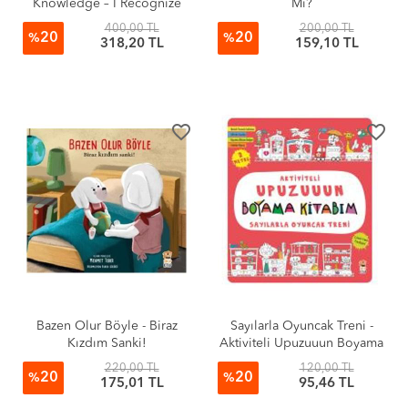
Knowledge – I Recognize
Mı?
400,00 TL
200,00 TL
20
20
%
%
318,20 TL
159,10 TL
favorite_border
favorite_border
Bazen Olur Böyle - Biraz
Sayılarla Oyuncak Treni -
Kızdım Sanki!
Aktiviteli Upuzuuun Boyama
Kitabım
220,00 TL
120,00 TL
20
20
%
%
175,01 TL
95,46 TL