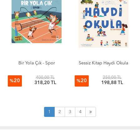
Bir Yola Çık - Spor
Sessiz Kitap Haydi Okula
400,00 TL
250,00 TL
20
20
%
%
318,20 TL
198,88 TL
1
2
3
4