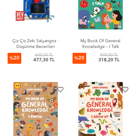
Çiz Çiz Zeki Salyangoz -
My Book Of General
Düşünme Becerileri
Knowledge – I Talk
Etkinlikleri
600,00 TL
400,00 TL
20
20
%
%
477,30 TL
318,20 TL
favorite_border
favorite_border