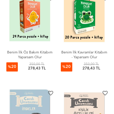
Benim İlk Öz Bakım Kitabım
Benim İlk Kavramlar Kitabım
Yaparsam Olur
- Yaparsam Olur
350,00 TL
350,00 TL
20
20
%
%
278,43 TL
278,43 TL
favorite_border
favorite_border