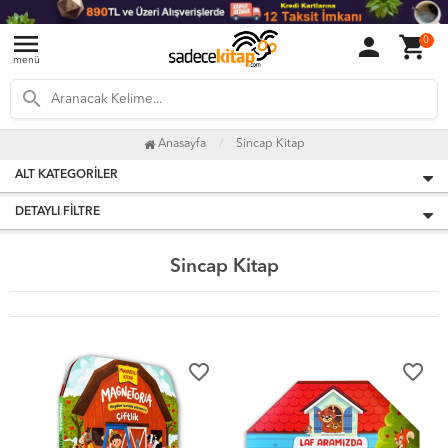
menu
person
shopping_cart
0
menü
search
Anasayfa
Sincap Kitap
ALT KATEGORILER
DETAYLI FILTRE
Sincap Kitap
favorite_border
favorite_border