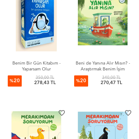
Benim Bir Gün Kitabım -
Beni de Yanına Alır Mısın? -
Yaparsam Olur
Araştırmak Benim İşim
350,00 TL
340,00 TL
20
20
%
%
278,43 TL
270,47 TL
favorite_border
favorite_border