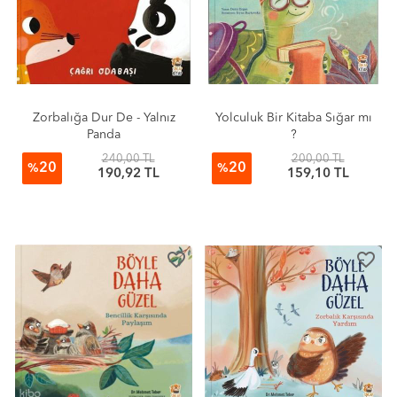
Zorbalığa Dur De - Yalnız
Yolculuk Bir Kitaba Sığar mı
Panda
?
240,00 TL
200,00 TL
20
20
%
%
190,92 TL
159,10 TL
favorite_border
favorite_border