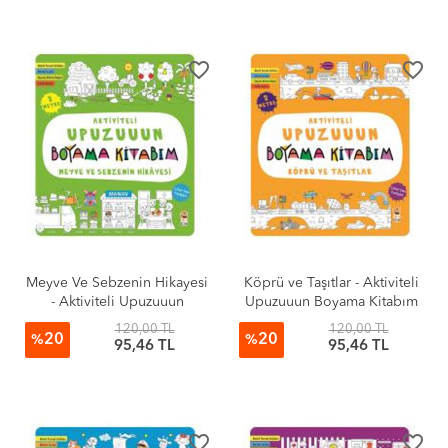
favorite_border
favorite_border
Meyve Ve Sebzenin Hikayesi
Köprü ve Taşıtlar - Aktiviteli
- Aktiviteli Upuzuuun
Upuzuuun Boyama Kitabım
Boyama Kitabım
120,00 TL
120,00 TL
20
20
%
%
95,46 TL
95,46 TL
favorite_border
favorite_border