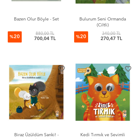
Bazen Olur Böyle - Set
Bulurum Seni Ormanda
(Ciltli)
880,00 TL
340,00 TL
20
20
%
%
700,04 TL
270,47 TL
favorite_border
favorite_border
Biraz Üzüldüm Sanki! -
Kedi Tırmık ve Sevimli