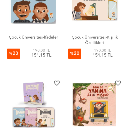
Çocuk Üniversitesi-İfadeler
Çocuk Üniversitesi-Kişilik
Özellikleri
190,00 TL
190,00 TL
20
20
%
%
151,15 TL
151,15 TL
favorite_border
favorite_border