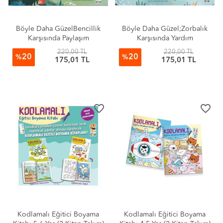
Böyle Daha GüzelBencillik
Böyle Daha Güzel;Zorbalık
Karşısında Paylaşım
Karşısında Yardım
220,00 TL
220,00 TL
20
20
%
%
175,01 TL
175,01 TL
favorite_border
favorite_border
Kodlamalı Eğitici Boyama
Kodlamalı Eğitici Boyama