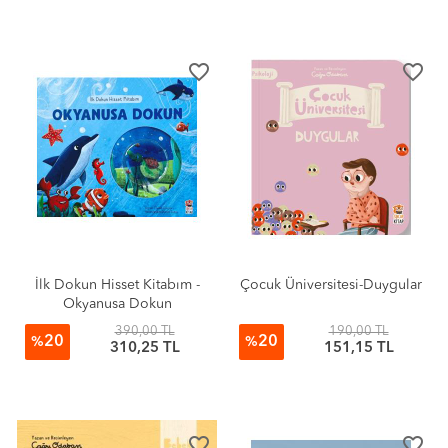
favorite_border
favorite_border
İlk Dokun Hisset Kitabım -
Çocuk Üniversitesi-Duygular
Okyanusa Dokun
390,00 TL
190,00 TL
20
20
%
%
310,25 TL
151,15 TL
favorite_border
favorite_border