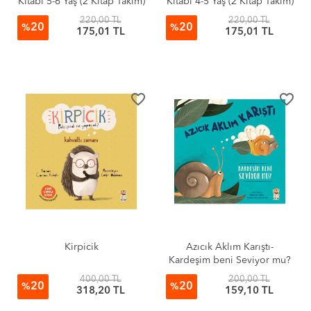
Kitabı 5-6 Yaş (2 Kitap Takım)
Kitabı 4-5 Yaş (2 Kitap Takım)
220,00 TL
220,00 TL
20
20
%
%
175,01 TL
175,01 TL
favorite_border
favorite_border
Kirpicik
Azıcık Aklım Karıştı-
Kardeşim beni Seviyor mu?
400,00 TL
200,00 TL
20
20
%
%
318,20 TL
159,10 TL