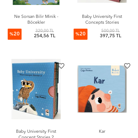
Ne Sorsan Bilir Minik -
Baby University First
Böcekler
Concepts Stories
320,00 TL
500,00 TL
20
20
%
%
254,56 TL
397,75 TL
favorite_border
favorite_border
Baby University First
Kar
Concept Stories 2