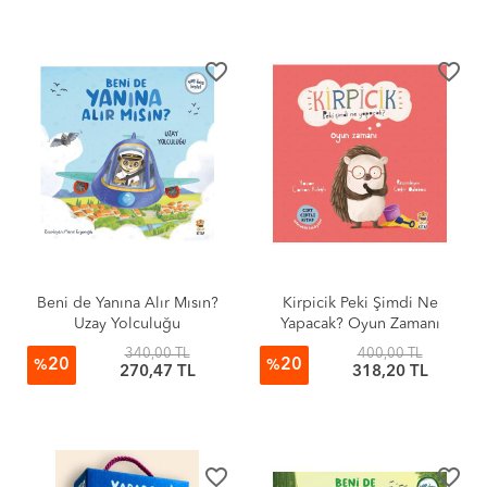
favorite_border
favorite_border
Beni de Yanına Alır Mısın?
Kirpicik Peki Şimdi Ne
Uzay Yolculuğu
Yapacak? Oyun Zamanı
340,00 TL
400,00 TL
20
20
%
%
270,47 TL
318,20 TL
favorite_border
favorite_border