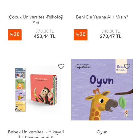
Çocuk Üniversitesi-Psikoloji
Beni De Yanına Alır Mısın?
Set
570,00 TL
340,00 TL
20
20
%
%
453,44 TL
270,47 TL
favorite_border
favorite_border
Bebek Üniversitesi - Hikayeli
Oyun