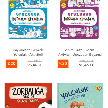
Hayvanlarla Gemide
Benim Güzel Odam -
Yolculuk - Aktiviteli
Aktiviteli Upuzuuun Boyama
Upuzuuun Boyama Kitabım
Kitabım
120,00 TL
120,00 TL
20
20
%
%
95,46 TL
95,46 TL
favorite_border
favorite_border