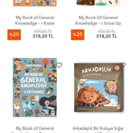
My Book of General
My Book Of General
Knowledge – I Know
Knowledge – I Grow Up
400,00 TL
400,00 TL
20
20
%
%
318,20 TL
318,20 TL
favorite_border
favorite_border
My Book of General
Arkadaşlık Bir Kutuya Sığar