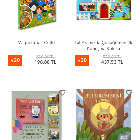
Magnetoria - Çiftlik
Laf Aramızda Çocuğumun İlk
Konuşma Kutusu
250,00 TL
550,00 TL
20
20
%
%
198,88 TL
437,53 TL
favorite_border
favorite_border