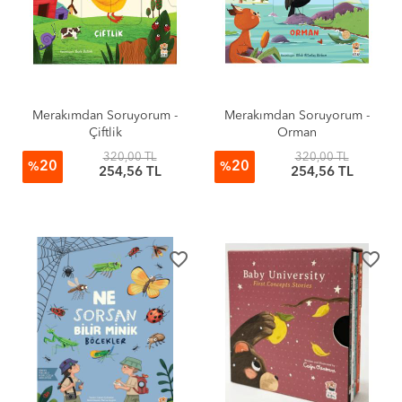
Merakımdan Soruyorum -
Merakımdan Soruyorum -
Çiftlik
Orman
320,00 TL
320,00 TL
20
20
%
%
254,56 TL
254,56 TL
favorite_border
favorite_border