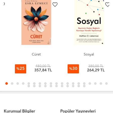
favorite_border
favorite_border
Cüret
Sosyal
480,00 TL
380,00 TL
25
30
%
%
357,84 TL
264,29 TL
Kurumsal Bilgiler
Popüler Yayınevleri