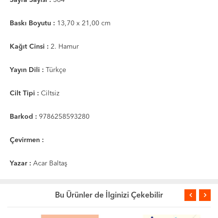
Sayfa Sayısı :
384
Baskı Boyutu :
13,70 x 21,00 cm
Kağıt Cinsi :
2. Hamur
Yayın Dili :
Türkçe
Cilt Tipi :
Ciltsiz
Barkod :
9786258593280
Çevirmen :
Yazar :
Acar Baltaş
Bu Ürünler de İlginizi Çekebilir