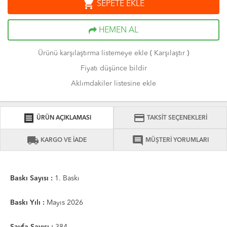
shopping_cart
SEPETE EKLE
HEMEN AL
Ürünü karşılaştırma listemeye ekle
(
Karşılaştır
)
Fiyatı düşünce bildir
Aklımdakiler listesine ekle
receipt
credit_card
ÜRÜN AÇIKLAMASI
TAKSİT SEÇENEKLERİ
local_shipping
comment
KARGO VE İADE
MÜŞTERİ YORUMLARI
Baskı Sayısı :
1. Baskı
Baskı Yılı :
Mayıs 2026