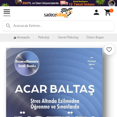
menu
person
shopping_cart
0
menü
search
Anasayfa
Psikoloji
Genel Psikoloji
Üstün Başarı
favorite_border