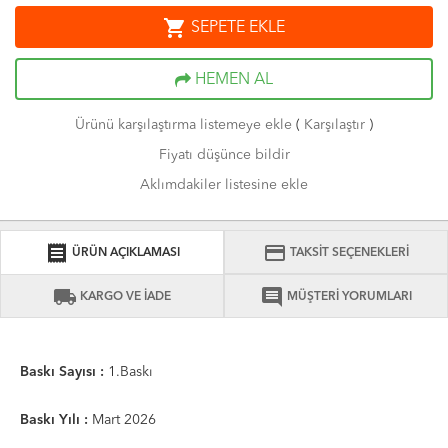
shopping_cart
SEPETE EKLE
HEMEN AL
Ürünü karşılaştırma listemeye ekle
(
Karşılaştır
)
Fiyatı düşünce bildir
Aklımdakiler listesine ekle
receipt
credit_card
ÜRÜN AÇIKLAMASI
TAKSİT SEÇENEKLERİ
local_shipping
comment
KARGO VE İADE
MÜŞTERİ YORUMLARI
Baskı Sayısı :
1.Baskı
Baskı Yılı :
Mart 2026