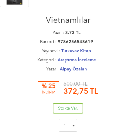
Vietnamlılar
Puan :
3.73
TL
Barkod :
9786256548619
Yayınevi :
Turkuvaz Kitap
Kategori :
Araştırma İnceleme
Yazar :
Alpay Özalan
500,00 TL
% 25
372,75
TL
İNDİRİM
Stokta Var.