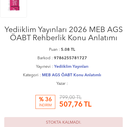
Yediiklim Yayınları 2026 MEB AGS
ÖABT Rehberlik Konu Anlatımı
Puan :
5.08
TL
Barkod :
9786255781727
Yayınevi :
Yediiklim Yayınları
Kategori :
MEB AGS ÖABT Konu Anlatımlı
Yazar :
799,00 TL
% 36
507,76
TL
İNDİRİM
STOKTA KALMADI.