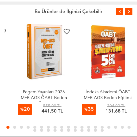
Bu Ürünler de İlginizi Çekebilir
favorite_border
favorite_border
Pegem Yayınları 2026
İndeks Akademi ÖABT
MEB AGS ÖABT Beden
MEB-AGS Beden Eğitimi
Eğitimi Öğretmenliği
Şampiyon 5 Deneme
555,00 TL
204,00 TL
20
35
Konu Anlatımlı
Çözümlü - Murat Aydın
%
%
441,50 TL
131,68 TL