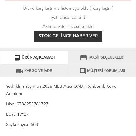
Ürünü karşılaştırma listemeye ekle
(
Karşılaştır
)
Fiyatı düşünce bildir
Aklımdakiler listesine ekle
STOK GELINCE HABER VER
receipt
credit_card
ÜRÜN AÇIKLAMASI
TAKSİT SEÇENEKLERİ
local_shipping
comment
KARGO VE İADE
MÜŞTERİ YORUMLARI
Yediiklim Yayınları 2026 MEB AGS ÖABT Rehberlik Konu
Anlatımı
Isbn: 9786255781727
Ebat: 19*27
Sayfa Sayısı: 508