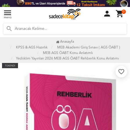
menu
person
shopping_cart
0
menü
search
Anasayfa
KPSS & AGS Hazırlık
MEB Akademi Giriş Sınavı ( AGS ÖABT )
MEB AGS ÖABT Konu Anlatımlı
Yediiklim Yayınları 2026 MEB AGS ÖABT Rehberlik Konu Anlatımı
TÜKENDİ
favorite_border