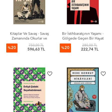
Kitaplar Ve Savaş - Savaş
Bir İstihbaratçının Yaşamı -
Zamanında Okurlar ve
Gölgede Geçen Bir Hayat
Kütüphaneler
750,00 TL
280,00 TL
20
20
%
%
596,63 TL
222,74 TL
favorite_border
favorite_border