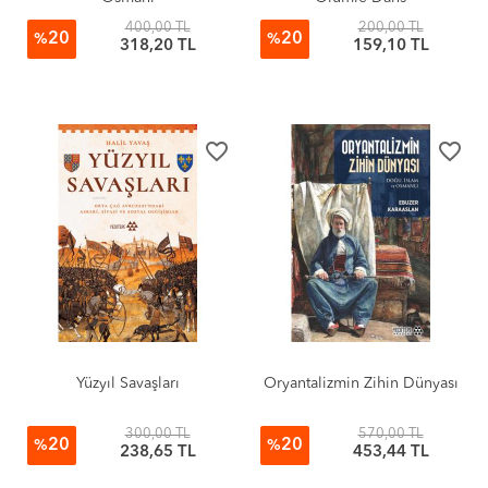
400,00 TL
200,00 TL
20
20
%
%
318,20 TL
159,10 TL
favorite_border
favorite_border
Yüzyıl Savaşları
Oryantalizmin Zihin Dünyası
300,00 TL
570,00 TL
20
20
%
%
238,65 TL
453,44 TL