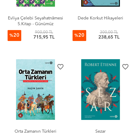
Evliya Çelebi Seyahatnâmesi
Dede Korkut Hikayeleri
5.Kitap - Günümüz
Türkçesiyle
900,00 TL
300,00 TL
20
20
%
%
715,95 TL
238,65 TL
favorite_border
favorite_border
Orta Zamanın Türkleri
Sezar