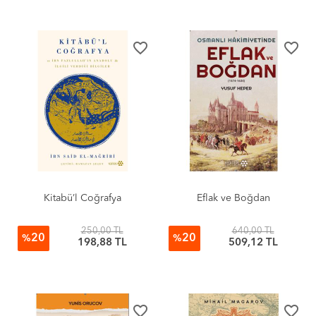
favorite_border
favorite_border
Kitabü’l Coğrafya
Eflak ve Boğdan
250,00 TL
640,00 TL
20
20
%
%
198,88 TL
509,12 TL
favorite_border
favorite_border