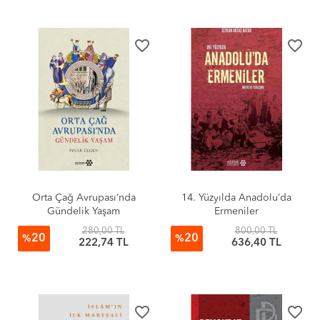
favorite_border
favorite_border
Orta Çağ Avrupası’nda
14. Yüzyılda Anadolu’da
Gündelik Yaşam
Ermeniler
280,00 TL
800,00 TL
20
20
%
%
222,74 TL
636,40 TL
favorite_border
favorite_border