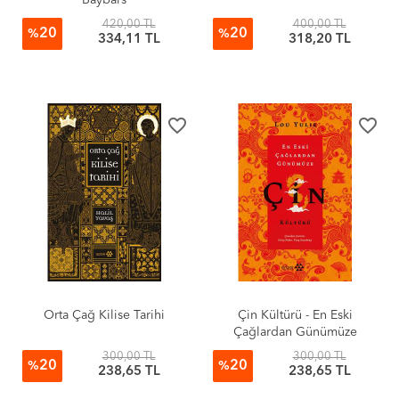
Baybars
420,00 TL
400,00 TL
20
20
%
%
334,11 TL
318,20 TL
favorite_border
favorite_border
Orta Çağ Kilise Tarihi
Çin Kültürü - En Eski
Çağlardan Günümüze
300,00 TL
300,00 TL
20
20
%
%
238,65 TL
238,65 TL