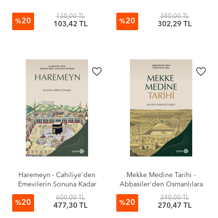
130,00 TL
380,00 TL
20
20
%
%
103,42 TL
302,29 TL
favorite_border
favorite_border
Haremeyn - Cahiliye'den
Mekke Medine Tarihi -
Emevilerin Sonuna Kadar
Abbasiler'den Osmanlılara
600,00 TL
340,00 TL
20
20
%
%
477,30 TL
270,47 TL