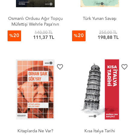
Osmanlı Ordusu Ağır Topçu
Türk Yunan Savaşı
Müfettişi Wehrle Paşa’nın
Çanakkale Cephesi Günlüğü
140,00 TL
250,00 TL
20
20
%
%
111,37 TL
198,88 TL
favorite_border
favorite_border
Kitaplarda Ne Var?
Kısa İtalya Tarihi