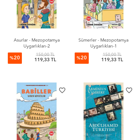
Asurlar - Mezopotamya
Sümerler - Mezopotamya
Uygarlıkları-2
Uygarlıkları-1
150,00 TL
150,00 TL
20
20
%
%
119,33 TL
119,33 TL
favorite_border
favorite_border