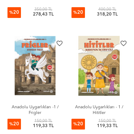
350,00 TL
400,00 TL
20
20
%
%
278,43 TL
318,20 TL
favorite_border
favorite_border
Anadolu Uygarlıkları -1 /
Anadolu Uygarlıkları - 1 /
Frigler
Hititler
150,00 TL
150,00 TL
20
20
%
%
119,33 TL
119,33 TL