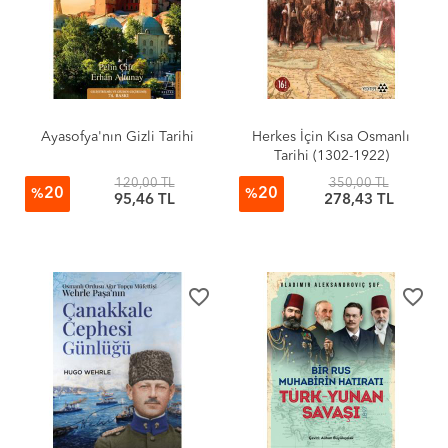
Ayasofya'nın Gizli Tarihi
Herkes İçin Kısa Osmanlı
Tarihi (1302-1922)
120,00 TL
350,00 TL
20
20
%
%
95,46 TL
278,43 TL
favorite_border
favorite_border