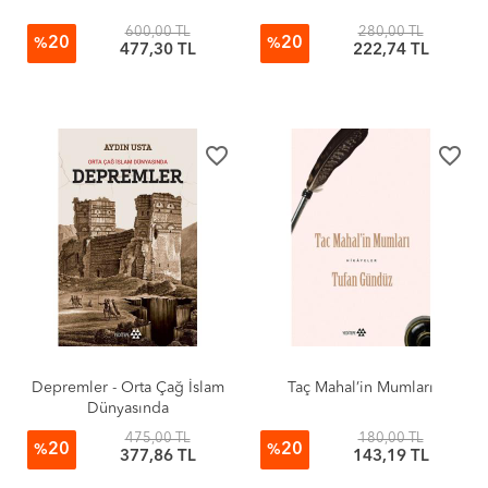
600,00 TL
280,00 TL
20
20
%
%
477,30 TL
222,74 TL
favorite_border
favorite_border
Depremler - Orta Çağ İslam
Taç Mahal’in Mumları
Dünyasında
475,00 TL
180,00 TL
20
20
%
%
377,86 TL
143,19 TL