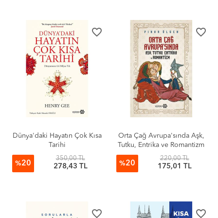
favorite_border
favorite_border
Dünya'daki Hayatın Çok Kısa
Orta Çağ Avrupa'sında Aşk,
Tarihi
Tutku, Entrika ve Romantizm
350,00 TL
220,00 TL
20
20
%
%
278,43 TL
175,01 TL
favorite_border
favorite_border