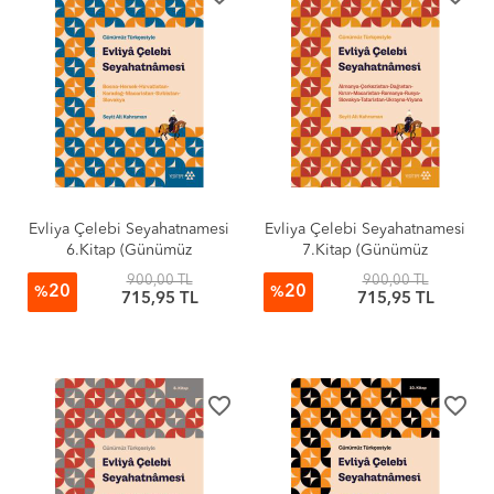
Evliya Çelebi Seyahatnamesi
Evliya Çelebi Seyahatnamesi
6.Kitap (Günümüz
7.Kitap (Günümüz
Türkçesiyle)
Türkçesiyle)
900,00 TL
900,00 TL
20
20
%
%
715,95 TL
715,95 TL
favorite_border
favorite_border