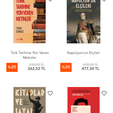
Türk Tarihine Yön Veren
Napolyon’un Elçileri
Metinler
330,00 TL
600,00 TL
20
20
%
%
262,52 TL
477,30 TL
favorite_border
favorite_border