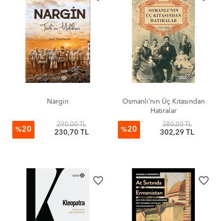
Nargin
Osmanlı’nın Üç Kıtasından
Hatıralar
290,00 TL
380,00 TL
20
20
%
%
230,70 TL
302,29 TL
favorite_border
favorite_border