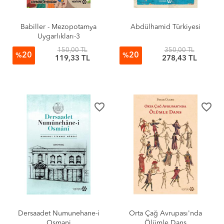
Babiller - Mezopotamya
Abdülhamid Türkiyesi
Uygarlıkları-3
150,00 TL
350,00 TL
20
20
%
%
119,33 TL
278,43 TL
favorite_border
favorite_border
Dersaadet Numunehane-i
Orta Çağ Avrupası'nda
Osmani
Ölümle Dans