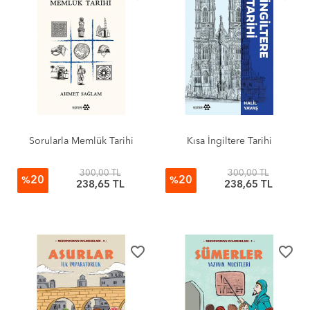
Sorularla Memlük Tarihi
Kısa İngiltere Tarihi
300,00 TL
300,00 TL
20
20
%
%
238,65 TL
238,65 TL
favorite_border
favorite_border