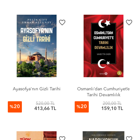
favorite_border
favorite_border
Ayasofya'nın Gizli Tarihi
Osmanlı’dan Cumhuriyet’e
Tarihi Devamlılık
520,00 TL
200,00 TL
20
20
%
%
413,66 TL
159,10 TL
favorite_border
favorite_border