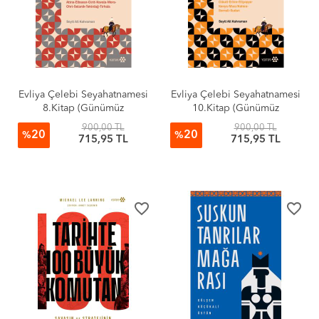
Evliya Çelebi Seyahatnamesi
Evliya Çelebi Seyahatnamesi
8.Kitap (Günümüz
10.Kitap (Günümüz
Türkçesiyle)
Türkçesiyle)
900,00 TL
900,00 TL
20
20
%
%
715,95 TL
715,95 TL
favorite_border
favorite_border