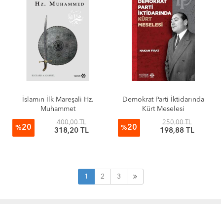
İslamın İlk Mareşali Hz.
Demokrat Parti İktidarında
Muhammet
Kürt Meselesi
400,00 TL
250,00 TL
20
20
%
%
318,20 TL
198,88 TL
1
2
3