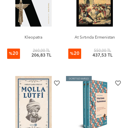
Kleopatra
At Sırtında Ermenistan
260,00 TL
550,00 TL
20
20
%
%
206,83 TL
437,53 TL
ÜCRETSİZ KARGO
favorite_border
favorite_border