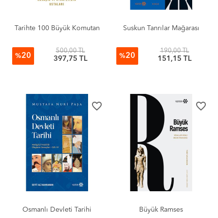
Tarihte 100 Büyük Komutan
Suskun Tanrılar Mağarası
500,00 TL
190,00 TL
20
20
%
%
397,75 TL
151,15 TL
favorite_border
favorite_border
Osmanlı Devleti Tarihi
Büyük Ramses