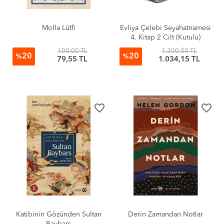
Molla Lütfi
Evliya Çelebi Seyahatnamesi
4. Kitap 2 Cilt (Kutulu)
100,00 TL
1.300,00 TL
20
20
%
%
79,55 TL
1.034,15 TL
favorite_border
favorite_border
Katibinin Gözünden Sultan
Derin Zamandan Notlar