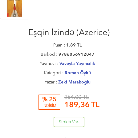
Eşqin İzində (Azerice)
Puan :
1.89
TL
Barkod :
9786056912047
Yayınevi :
Vaveyla Yayıncılık
Kategori :
Roman Öykü
Yazar :
Zeki Marakoğlu
254,00 TL
% 25
189,36
TL
İNDİRİM
Stokta Var.