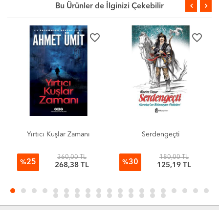
Bu Ürünler de İlginizi Çekebilir
favorite_border
favorite_border
Yırtıcı Kuşlar Zamanı
Serdengeçti
360,00 TL
180,00 TL
25
30
%
%
268,38 TL
125,19 TL