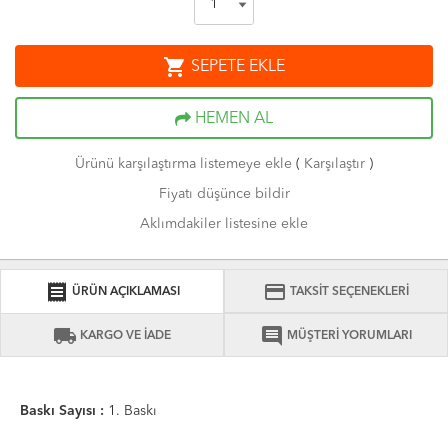
shopping_cart
SEPETE EKLE
HEMEN AL
Ürünü karşılaştırma listemeye ekle
(
Karşılaştır
)
Fiyatı düşünce bildir
Aklımdakiler listesine ekle
receipt
credit_card
ÜRÜN AÇIKLAMASI
TAKSİT SEÇENEKLERİ
local_shipping
comment
KARGO VE İADE
MÜŞTERİ YORUMLARI
Baskı Sayısı :
1. Baskı