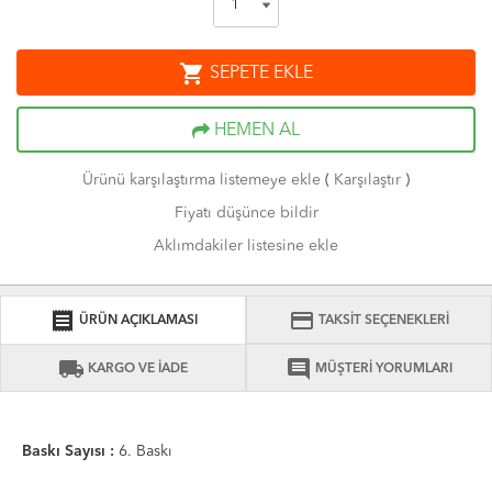
shopping_cart
SEPETE EKLE
HEMEN AL
Ürünü karşılaştırma listemeye ekle
(
Karşılaştır
)
Fiyatı düşünce bildir
Aklımdakiler listesine ekle
receipt
credit_card
ÜRÜN AÇIKLAMASI
TAKSİT SEÇENEKLERİ
local_shipping
comment
KARGO VE İADE
MÜŞTERİ YORUMLARI
Baskı Sayısı :
6. Baskı