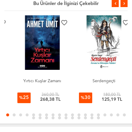
Bu Ürünler de İlginizi Çekebilir
favorite_border
favorite_border
Yırtıcı Kuşlar Zamanı
Serdengeçti
360,00 TL
180,00 TL
25
30
%
%
268,38 TL
125,19 TL