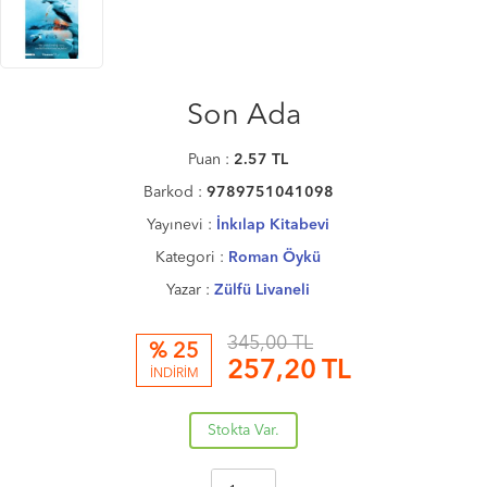
Son Ada
Puan :
2.57
TL
Barkod :
9789751041098
Yayınevi :
İnkılap Kitabevi
Kategori :
Roman Öykü
Yazar :
Zülfü Livaneli
345,00 TL
% 25
257,20
TL
İNDİRİM
Stokta Var.