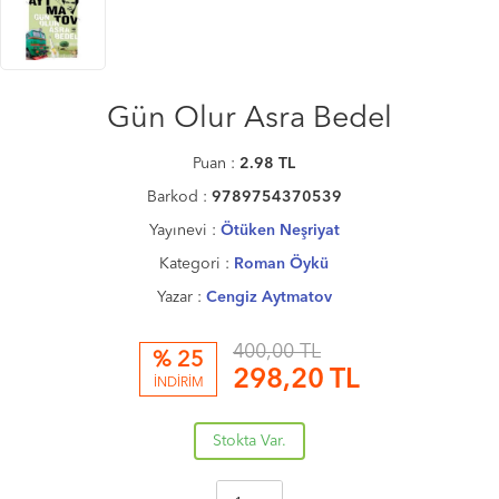
Gün Olur Asra Bedel
Puan :
2.98
TL
Barkod :
9789754370539
Yayınevi :
Ötüken Neşriyat
Kategori :
Roman Öykü
Yazar :
Cengiz Aytmatov
400,00 TL
% 25
298,20
TL
İNDİRİM
Stokta Var.