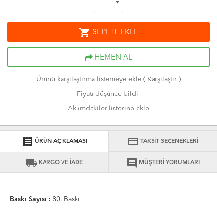
shopping_cart
SEPETE EKLE
HEMEN AL
Ürünü karşılaştırma listemeye ekle
(
Karşılaştır
)
Fiyatı düşünce bildir
Aklımdakiler listesine ekle
receipt
credit_card
ÜRÜN AÇIKLAMASI
TAKSİT SEÇENEKLERİ
local_shipping
comment
KARGO VE İADE
MÜŞTERİ YORUMLARI
Baskı Sayısı :
80. Baskı