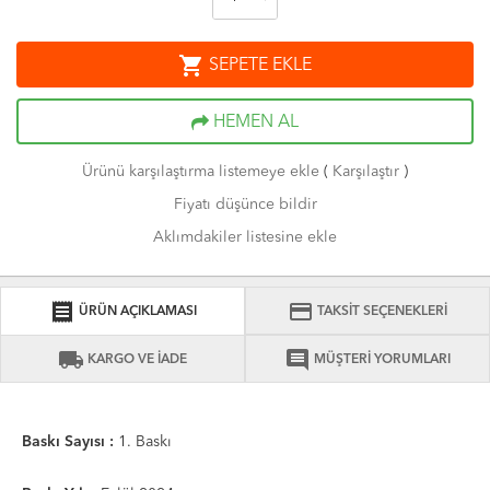
shopping_cart
SEPETE EKLE
HEMEN AL
Ürünü karşılaştırma listemeye ekle
(
Karşılaştır
)
Fiyatı düşünce bildir
Aklımdakiler listesine ekle
receipt
credit_card
ÜRÜN AÇIKLAMASI
TAKSİT SEÇENEKLERİ
local_shipping
comment
KARGO VE İADE
MÜŞTERİ YORUMLARI
Baskı Sayısı :
1. Baskı