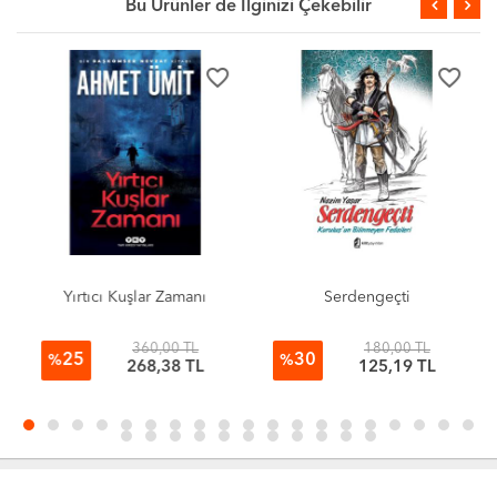
Bu Ürünler de İlginizi Çekebilir
favorite_border
favorite_border
Yırtıcı Kuşlar Zamanı
Serdengeçti
360,00 TL
180,00 TL
25
30
%
%
268,38 TL
125,19 TL