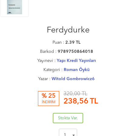
Ferdydurke
Puan :
2.39
TL
Barkod :
9789750864018
Yayınevi :
Yapı Kredi Yayınları
Kategori :
Roman Öykü
Yazar :
Witold Gombrowicz6
320,00 TL
% 25
238,56
TL
İNDİRİM
Stokta Var.