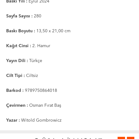
Baskı Yılı :
Eylül 2024
Sayfa Sayısı :
280
Baskı Boyutu :
13,50 x 21,00 cm
Kağıt Cinsi :
2. Hamur
Yayın Dili :
Türkçe
Cilt Tipi :
Ciltsiz
Barkod :
9789750864018
Çevirmen :
Osman Fırat Baş
Yazar :
Witold Gombrowicz