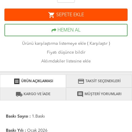
shopping_cart
SEPETE EKLE
HEMEN AL
Ürünü karşılaştırma listemeye ekle
(
Karşılaştır
)
Fiyatı düşünce bildir
Aklımdakiler listesine ekle
receipt
credit_card
ÜRÜN AÇIKLAMASI
TAKSİT SEÇENEKLERİ
local_shipping
comment
KARGO VE İADE
MÜŞTERİ YORUMLARI
Baskı Sayısı :
1.Baskı
Baskı Yılı :
Ocak 2026