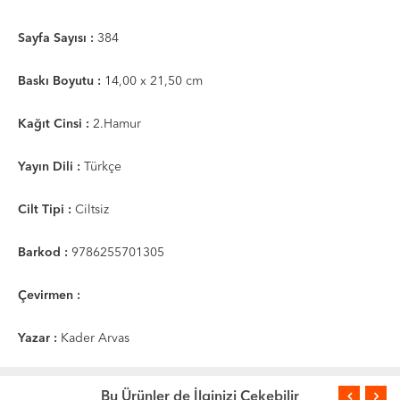
Sayfa Sayısı :
384
Baskı Boyutu :
14,00 x 21,50 cm
Kağıt Cinsi :
2.Hamur
Yayın Dili :
Türkçe
Cilt Tipi :
Ciltsiz
Barkod :
9786255701305
Çevirmen :
Yazar :
Kader Arvas
Bu Ürünler de İlginizi Çekebilir