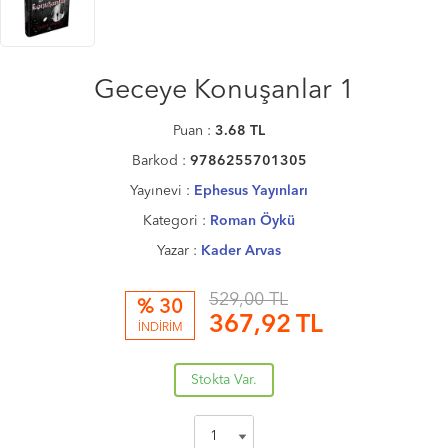
Geceye Konuşanlar 1
Puan :
3.68
TL
Barkod :
9786255701305
Yayınevi :
Ephesus Yayınları
Kategori :
Roman Öykü
Yazar :
Kader Arvas
529,00 TL
% 30
367,92
TL
İNDİRİM
Stokta Var.