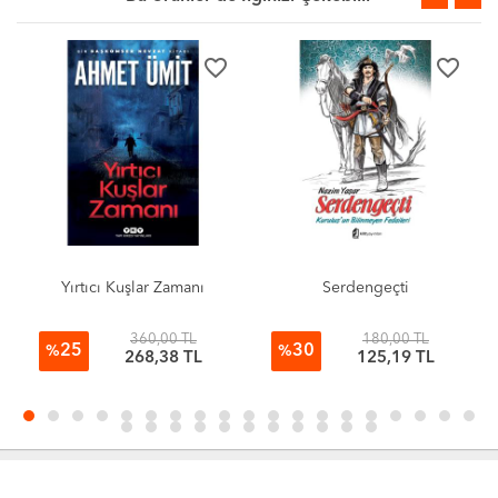
favorite_border
favorite_border
Yırtıcı Kuşlar Zamanı
Serdengeçti
360,00 TL
180,00 TL
25
30
%
%
268,38 TL
125,19 TL